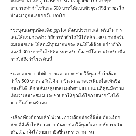
ผมจะพาคุณมาดูแนวทางการเล่นsagameแบบง่ายๆที่
สามารถทำกำไรวันละ 500 บาทได้แบบชิวๆจะมีวิธีการอะไร
บ้าง มาดูกันเลยขอรับ เลทโก!
• ระบุงบลงทุนชัดแจ้ง:
pgslot
ตั้งงบประมาณสำหรับในการ
เล่นให้แจ่มกระจ่าง วิธีการทำกำไรให้ได้หลัก 500 บาทต่อวัน
ผมเสนอแนะให้คุณมีทุนมากพอจะเล่นให้ได้ด้วย อย่างต่ำก็
ต้องมี 300 บาทขึ้นไปนั่นแหละครับ ถึงจะมีโอกาสสำหรับเพื่อ
การไต่ถึงกำไรระดับนี้
• แทงทบอย่างมีสติ: การแทงทบจะช่วยให้คุณเข้าใกล้ผล
กำไร 500 บาทต่อวันได้มากขึ้น คุณอาจจะเพิ่มเมื่อแพ้หรือ
ชนะก็ได้ เลือกเล่นsagame168thตามแบบแผนที่คุณมีความ
เห็นว่าเหมาะสม มันจะช่วยทำให้คุณได้โอกาสทำกำไรได้
มากขึ้นด้วยครับผม
• เลือกห้องที่อ่านเค้าไพ่ง่าย: การเลือกห้องที่ดีนั้น ต้องเลือก
ห้องที่มีเค้าไพ่ที่อ่านง่าย มันจะช่วยให้คุณวิเคราะห์การพนัน
หรือเลือกฝั่งได้ง่ายมากยิ่งขึ้น เพราะสามารถ