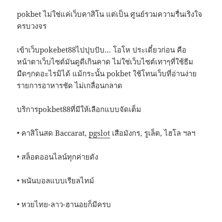
pokbet ไม่ใช่แค่เว็บคาสิโน แต่เป็น ศูนย์รวมความรื่นเริงใจ
ครบวงจร
เข้าเว็บpokebet88ไปปุบปับ… โอโห ประเดี๋ยวก่อน คือ
หน้าตาเว็บไซต์มันดูดีเกินคาด ไม่ใช่เว็บไซต์เทาๆที่ใช้ธีม
มืดๆกดอะไรมิได้ แม้กระนั้น pokbet ใช้โทนเว็บที่อ่านง่าย
รายการอาหารชัด ไม่เกลื่อนกลาด
บริการpokbet88ที่มีให้เลือกแบบจัดเต็ม
• คาสิโนสด Baccarat,
pgslot
เสือมังกร, รูเล็ต, ไฮโล ฯลฯ
• สล็อตออนไลน์ทุกค่ายดัง
• พนันบอลแบบเรียลไทม์
• หวยไทย-ลาว-ฮานอยก็มีครบ