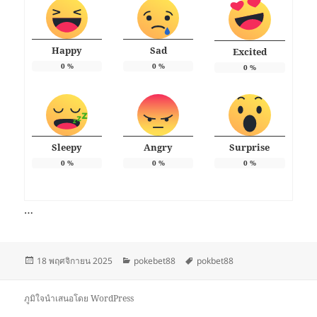
Happy
Sad
Excited
0
%
0
%
0
%
Sleepy
Angry
Surprise
0
%
0
%
0
%
…
เขียน
หมวด
ป้าย
18 พฤศจิกายน 2025
pokebet88
pokbet88
เมื่อ
หมู่
กำกับ
ภูมิใจนำเสนอโดย WordPress