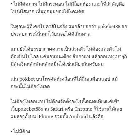
• ไม่มีตัดภาพ ไม่มีกระดอน ไม่มีล็อกห้อง และก็ที่สำคัญคือ
โปร่งใสมาก เห็นทุกมุมของโต๊ะคมชัด
ในฐานะผู้ที่เคยไปคาสิโนจริง ผมกล้าบอกว่า pokebet88 ยก
ประสบการณ์นั้นมาไว้บนจอได้ดีเกินคาด
แถมยังได้บรรยากาศความเป็นส่วนตัว ไม่ต้องแต่งตัว ไม่
ต้องบินไปไกล แค่นอนบนเตียง จิบกาแฟ แล้วกดแทงเบาๆก็
มีลุ้นเงินหลักพันหลักหมื่นได้เช่นเดียวกันครับผม
เล่น pokbet บนโทรศัพท์เคลื่อนที่ได้ลื่นเสมือนแอป แม้
กระนั้นไม่ต้องโหลด
ไม่ต้องโหลดแอป ไม่ต้องจัดตั้งอะไรทั้งหมดเพียงแค่เข้า
เว็บpokebet88ผ่าน Safari หรือ Chrome ก็ใช้งานได้เลย
ผมลองทั้งบน iPhone รวมทั้ง Android แล้วคือ
• ไม่มีค้าง