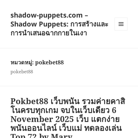
shadow-puppets.com –
Shadow Puppets: การสร้างและ
การนำเสนอฉากกายในเงา
เมนู
และวิด
เจ็ต
หมวดหมู่:
pokebet88
pokebet88
Pokbet88 เว็บพนัน รวมค่ายคาสิ
โนครบทุกเกม จบในเว็บเดียว 6
November 2025 เว็บ แตกง่าย
พนันออนไลน์ เว็บแม่ ทดลองเล่น
Top 72 by Mary