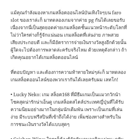
แม้คุณกำลังมองหาเกมสล็อตออนไลน์บันเทิงใจๆบน faro
slot ของเราล่ะก็ มาทดลองเกมจากค่าย pg กันได้เลยขอรับ
เนื่องจากนี่เป็นสุดยอดค่ายเกมสล็อตชั้นแนวหน้าระดับโลกที่
ไม่ว่าใครต่างก็รู้จักแน่นอน เกมสล็อตที่เล่นง่าย ภาพสวย
เสียงประกอบดี และก็มีอัตราการจ่ายเงินรางวัลสูงอีกด้วยนั้น
ผู้ใดจะไปต้องการพลาดล่ะครับจริงไหม ด้วยเหตุดังกล่าว ถ้า
เกิดคุณอยากได้เกมสล็อตออนไลน์
ที่ตอบปัญหา และต้องการความท้าทายใหม่ๆล่ะก็ มาทดลอง
เกมสล็อตออนไลน์ของพวกเรากันได้เลยครับผม เลทโก!
• Lucky Neko: เกม สล็อต168 ที่มีธีมเกมเป็นแมวกวักนำ
โชคสุดน่ารักน่าเอ็นดู เกมสล็อตสไตล์ประเทศญี่ปุ่นที่ได้รับ
ความนิยมอย่างมากในกลุ่มนักเดิมพัน เพราะเป็นเกมที่เล่น
ง่าย มีระบบฟรีสปินที่เข้าถึงได้ง่าย เพิ่มช่องทางสำหรับใน
การชนะเงินรางวัลได้แบบสุดๆ
• Caishen Wins: ใครๆก็ต้องรู้จักกับเกมอาติดแน่ๆนะครับ