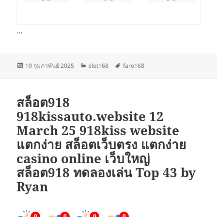
…
เขียน
หมวด
ป้าย
19 กุมภาพันธ์ 2025
slot168
faro168
เมื่อ
หมู่
กำกับ
สล็อต918
918kissauto.website 12
March 25 918kiss website
แตกง่าย สล็อตเว็บตรง แตกง่าย
casino online เว็บใหญ่
สล็อต918 ทดลองเล่น Top 43 by
Ryan
0
0
0
0