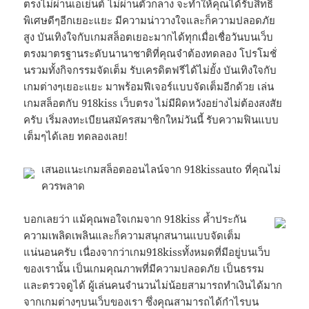
ตรงไม่ผ่านเอเย่นต์ ไม่ผ่านตัวกลาง จะทำให้คุณได้รับสิทธิ
พิเศษดีๆอีกเยอะแยะ มีความน่าวางใจและก็ความปลอดภัย
สูง บันเทิงใจกับเกมสล็อตเยอะมากได้ทุกเมื่อเชื่อวันบนเว็บ
ตรงมาตรฐานระดับนานาชาติที่คุณจำต้องทดลอง โปรโมชั่
นรวมทั้งกิจกรรมจัดเต็ม รับเครดิตฟรีได้ไม่ยั้ง บันเทิงใจกับ
เกมต่างๆเยอะแยะ มาพร้อมฟีเจอร์แบบจัดเต็มอีกด้วย เล่น
เกมสล็อตกับ 918kiss เว็บตรง ไม่มีผิดหวังอย่างไม่ต้องสงสัย
ครับ เริ่มลงทะเบียนสมัครสมาชิกใหม่วันนี้ รับความฟินแบบ
เต็มๆได้เลย ทดลองเลย!
เสนอแนะเกมสล็อตออนไลน์จาก 918kissauto ที่คุณไม่
ควรพลาด
บอกเลยว่า แม้คุณพอใจเกมจาก 918kiss ค้ำประกัน
ความเพลิดเพลินและก็ความสนุกสนานแบบจัดเต็ม
แน่นอนครับ เนื่องจากว่าเกม918kissทั้งหมดที่มีอยู่บนเว็บ
ของเรานั้น เป็นเกมคุณภาพที่มีความปลอดภัย เป็นธรรม
และตรวจดูได้ ผู้เล่นคนจำนวนไม่น้อยสามารถทำเงินได้มาก
จากเกมต่างๆบนเว็บของเรา ซึ่งคุณสามารถได้กำไรบน