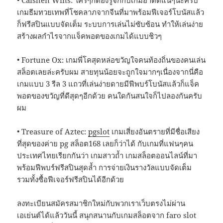
เกมธีมทวยเทพที่โชคลาภจากจีนที่มาพร้อมฟีเจอร์โบนัสแล้ว
ก็ฟรีสปินแบบจัดเต็ม ระบบการเล่นไม่ซับซ้อน ทำให้เล่นง่าย
สร้างผลกำไรจากแจ็คพอตของเกมได้แบบชิวๆ
• Fortune Ox: เกมพี่โคสุดหล่อขวัญใจคนท้องถิ่นของคนเล่น
สล็อตเลยล่ะครับผม สายทุนน้อยจะถูกใจมากๆเนื่องจากนี่คือ
เกมแบบ 3 รีล 3 แถวที่เล่นง่ายดายมีฟีพบร์โบนัสแล้วก็แจ็ค
พอตของขวัญที่ดีสุดๆอีกด้วย คนใดกันสนใจก็ไปลองกันครับ
ผม
• Treasure of Aztec:
pgslot
เกมเสี่ยงอันตรายที่มีชื่อเสียง
ที่สุดของค่าย pg สล็อต168 เลยก็ว่าได้ กับเกมที่แฟนๆคน
ประเทศไทยเรียกกันว่า เกมสาวถ้ำ เกมสล็อตออนไลน์ที่มา
พร้อมฟีพบร์ฟรีสปินสุดล้ำ การจ่ายเงินรางวัลแบบจัดเต็ม
รวมทั้งซื้อฟีเจอร์ฟรีสปินได้อีกด้วย
ลงทะเบียนสมัครสมาชิกใหม่กับพวกเราเว็บตรงไม่ผ่าน
เอเย่นต์ได้แล้ววันนี้ สนุกสนานกับเกมสล็อตจาก faro slot