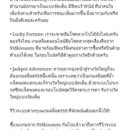
ตำนานมังกรมาเป็นแบบจัดเต็ม มีฟีพบร์ Wild ที่น่าสนใจ
เพิ่มจังหวะสำหรับเพื่อการชนะเพิ่มมากขึ้น ยิ่งมารวมกับฟรีส
ปินยิ่งดีเลยล่ะครับผม
• Lucky Fortune: เราจะขาดธีมโชคลาภไปได้ยังไงล่ะครับ
ผมจริงไหม เกมสล็อตออนไลน์ธีมโชคลาภสุดเลื่องลือจาก
918kissauto ที่มาพร้อมฟีพบร์พิเศษอย่างการซื้อฟรีสปินด้วย
ตัวเองได้เลย ในรอบโบนัสก็มีตัวคูณรางวัลอีกด้วยครับ
• Jackpot Adventure: หากอยากมุ่งหน้าสู่รางวัลใหญ่ก็จะ
ต้องเกมสล็อต918นี้แค่นั้น เพราะเหตุว่าเป็นเกมสล็อตที่ย้ำ
แจ็คพอตแตกและก็รางวัลใหญ่แบบจัดเต็ม ด้วยระบบโปรเก
รสซีฟแจ็คพอตและรอบโบนัสสุดวิจิตรตระการตา รับรางวัล
ใหญ่แบบจัดเต็ม
รีวิวระบบต่างๆบนเกมสล็อต918 ที่นักพนันต้องยกนิ้วให้!
ชี้แนะเกมจาก 918kissauto กันไปแล้ว มาถึงการรีวิวระบบ