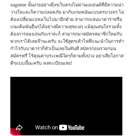
sagame นั้นง่ายอย่างยิ่งๆเว็บตรงไม่ผ่านเอเย่นต์ที่มีความน่า
วางใจและก็ความปลอดภัย มากับเกมพนันแบบครบวงจร ไม่
ต้องเปลี่ยนแปลงเว็บไปมาอีกด้วย สามารถเล่นบาคาร่าหรือ
เกมเดิมพันอื่นๆได้อย่างมีความสุขแน่ๆ แม้คุณสนใจรวมทั้ง
ต้องการลองเล่นกับเราล่ะก็ สามารถมาสมัครสมาชิกใหม่กับ
พวกเราได้เลยจ๊านะครับ จะใช้สูตรเค้าไพ่ที่แนะนำในการทำ
กำไรกับบาคาร่าก็ทำเป็นเลยในทันที สมัครก่อนรวยก่อน
สมัครฟรี ไร้คุณค่าประเพณีใดๆก็ตามทั้งปวง อย่าเสียโอกาส
ดีๆแบบนี้นะครับ ลงทะเบียนเลย!