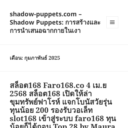
shadow-puppets.com –
Shadow Puppets: การสร้างและ
การนำเสนอฉากกายในเงา
เมนู
และวิด
เจ็ต
เดือน:
กุมภาพันธ์ 2025
สล็อต168 Faro168.co 4 เม.ย
2568 สล็อต168 เปิดให้ล่า
ขุมทรัพย์ฟาโรห์ แจกโบนัสวัยรุ่น
ทุนน้อย 200 รองรับวอเล็ท
slot168 เข้าสู่ระบบ faro168 ทุน
น้อยก็ได้ถอน Top 28 by Maura