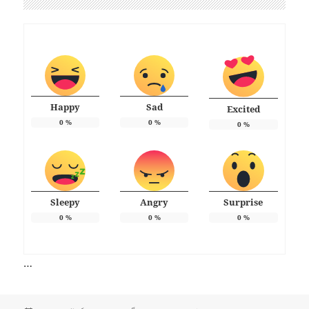
Happy
Sad
Excited
0
%
0
%
0
%
Sleepy
Angry
Surprise
0
%
0
%
0
%
…