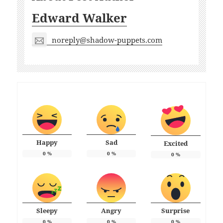
Edward Walker
noreply@shadow-puppets.com
Happy
Sad
Excited
0
%
0
%
0
%
Sleepy
Angry
Surprise
0
%
0
%
0
%