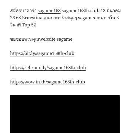
สมัครบาคาร่า
sagame168
sagame168th.club 13 มีนาคม
25 68 Ernestina เกมบาคาร่าสนุกๆ sagameถอนภายใน 3
วินาที Top 52
ขอขอบพระคุณwebsite
sagame
https://bit.ly/sagame168th-club
https://rebrand.ly/sagame168th-club
https://wow.in.th/sagame168th-club