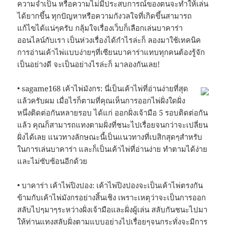
ความจำเป็น หรือความไม่มีประสบการณ์ของตนจะทำให้เล่น
ได้ยากขึ้น ทุกปัญหาหรือความกังวลใจที่เกิดขึ้นสามารถ
แก้ไขได้แน่ๆครับ กลุ้มใจเรื่องเว็บก็เลือกเล่นบาคาร่า
ออนไลน์กับเรา เป็นห่วงเรื่องได้กำไรล่ะก็ ลองมาใช้เทคนิค
การอ่านเค้าไพ่แบบง่ายๆที่เซียนบาคาร่าแทบทุกคนต้องรู้จัก
เป็นอย่างดี จะเป็นอย่างไรล่ะก็ มาลองกันเลย!
• sagame168 เค้าไพ่มังกร: นี่เป็นเค้าไพ่ที่อ่านง่ายที่สุด
แล้วครับผม เมื่อไรก็ตามที่คุณเห็นการออกไพ่ฝั่งใดฝั่ง
หนึ่งติดต่อกันหลายรอบ ได้แก่ ออกฝั่งเจ้ามือ 5 รอบติดต่อกัน
แล้ว คุณก็สามารถแทงตามฝั่งที่ชนะไปเรื่อยจนกว่าจะเปลี่ยน
ฝั่งได้เลย แนวทางลักษณะนี้เป็นแนวทางที่เบสิกสุดๆสำหรับ
ในการเล่นบาคาร่า และก็เป็นเค้าไพ่ที่อ่านง่าย ทำตามได้ง่าย
และไม่ซับซ้อนอีกด้วย
• บาคาร่า เค้าไพ่ปิงปอง: เค้าไพ่ปิงปองจะเป็นเค้าไพ่ตรงกัน
ข้ามกับเค้าไพ่มังกรอย่างสิ้นเชิง เพราะเหตุว่าจะเป็นการออก
สลับไปๆมาๆระหว่างฝั่งเจ้ามือและฝั่งผู้เล่น สลับกันชนะไปมา
ให้ท่านแทงสลับฝั่งตามแบบอย่างไปเรื่อยๆจนกระทั่งจะมีการ