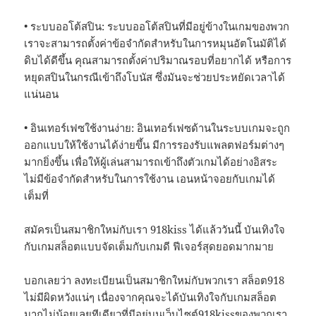
• ระบบออโต้สปิน: ระบบออโต้สปินที่มีอยู่ข้างในเกมของพวก
เราจะสามารถตั้งค่าข้อจำกัดสำหรับในการหมุนอัตโนมัติได้
ดิบได้ดีขึ้น คุณสามารถตั้งค่าปริมาณรอบที่อยากได้ หรือการ
หยุดสปินในกรณีเข้าถึงโบนัส ซึ่งมันจะช่วยประหยัดเวลาได้
แน่นอน
• อินเทอร์เฟซใช้งานง่าย: อินเทอร์เฟซด้านในระบบเกมจะถูก
ออกแบบให้ใช้งานได้ง่ายขึ้น มีการรองรับแพลตฟอร์มต่างๆ
มากยิ่งขึ้น เพื่อให้ผู้เล่นสามารถเข้าถึงตัวเกมได้อย่างอิสระ
ไม่มีข้อจำกัดสำหรับในการใช้งาน เอนหน้าจอยกับเกมได้
เต็มที่
สมัครเป็นสมาชิกใหม่กับเรา 918kiss ได้แล้ววันนี้ บันเทิงใจ
กับเกมสล็อตแบบจัดเต็มกับเกมดี ฟีเจอร์สุดยอดมากมาย
บอกเลยว่า ลงทะเบียนเป็นสมาชิกใหม่กับพวกเรา สล็อต918
ไม่มีผิดหวังแน่ๆ เนื่องจากคุณจะได้บันเทิงใจกับเกมสล็อต
มากไม่น้อยเลยทีเดียวที่มีอยู่บนเว็บไซต์918kissของพวกเรา