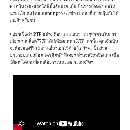
RTP ในระยะแรกให้ดีขึ้นอีกด้วย เพื่อเป็นการเปิดตัวเกมให่
น่าสนใจ คนไหนเล่นpunpro777ช่วงเปิดตัวก็มารอลุ้นกันได้
เลยจ๊าครับผม
• อย่าเชื่อค่า RTP อย่างเดียว: แน่นอนว่า เหตุสำหรับในการ
เลือกเกมสล็อต777มิได้มีเพียงแค่ค่า RTP เท่านั้น คุณจำเป็น
จะต้องมองรีวิวในส่วนอื่นๆเอาไว้ด้วย ไม่ว่าจะเป็นส่วน
ประกอบเกมสล็อตเเครดิตฟรี ฟีเจอร์ จำนวนรีลหรือแถว เพื่อ
ให้คุณได้เกมที่คุณต้องการและเหมาะสมจริงๆ