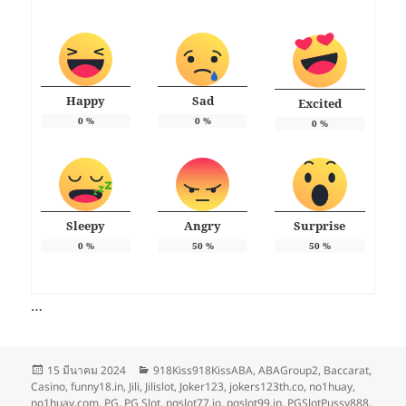
Happy
Sad
Excited
0
%
0
%
0
%
Sleepy
Angry
Surprise
0
%
50
%
50
%
…
เขียน
หมวด
15 มีนาคม 2024
918Kiss918KissABA
,
ABAGroup2
,
Baccarat
,
เมื่อ
หมู่
Casino
,
funny18.in
,
Jili
,
Jilislot
,
Joker123
,
jokers123th.co
,
no1huay
,
no1huay.com
,
PG
,
PG Slot
,
pgslot77.io
,
pgslot99.in
,
PGSlotPussy888
,