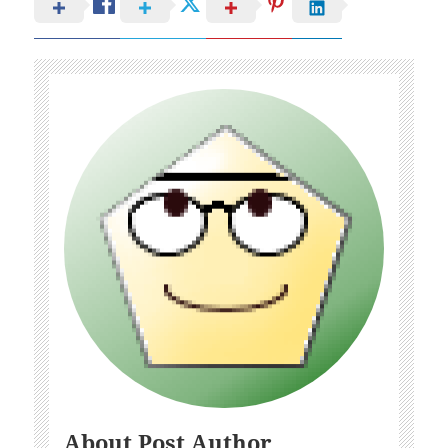
About Post Author