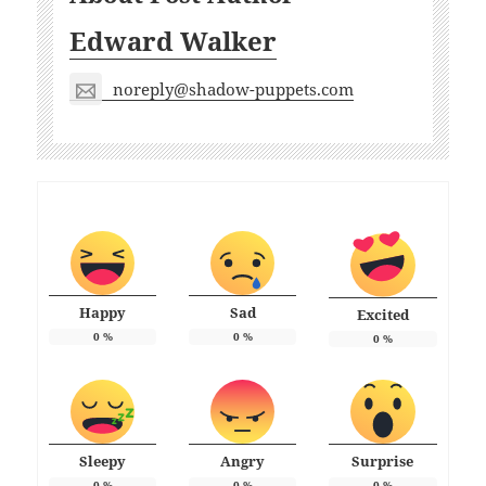
Edward Walker
noreply@shadow-puppets.com
Happy
Sad
Excited
0
%
0
%
0
%
Sleepy
Angry
Surprise
0
%
0
%
0
%