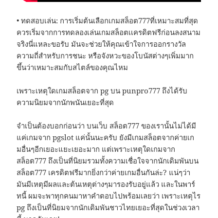
• ทดสอบเล่น: การเริ่มต้นเลือกเกมสล็อต777ที่เหมาะสมที่สุด
ควรเริ่มจากการทดลองเล่นเกมสล็อตเเครดิตฟรีก่อนลงสนาม
จริงนี่แหละขอรับ มันจะช่วยให้คุณเข้าใจการออกรางวัล
ความถี่สำหรับการชนะ หรือจังหวะของโบนัสต่างๆเพิ่มมาก
ขึ้นว่าเหมาะสมกับสไตล์ของคุณไหม
เพราะเหตุใดเกมสล็อตจาก pg บน punpro777 ถึงได้รับ
ความนิยมจากนักพนันเยอะที่สุด
จำเป็นต้องบอกก่อนว่า บนเว็บ สล็อต777 ของเรานั้นไม่ได้มี
แค่เกมจาก pgslot แค่นั้นนะครับ ยังมีเกมสล็อตจากค่ายเก
มอื่นๆอีกเยอะแยะเยอะมาก แต่เพราะเหตุใดเกมจาก
สล็อต777 ถึงเป็นที่นิยมรวมทั้งความเชื่อใจจากนักเดิมพันบน
สล็อต777 เครดิตฟรีมากยิ่งกว่าค่ายเกมอื่นกันล่ะ? แน่ๆว่า
มันมีเหตุมีผลและต้นเหตุต่างๆมารองรับอยู่แล้ว และในพาร์
ทนี้ ผมจะพาทุกคนมาหาคำตอบไปพร้อมเลยว่า เพราะเหตุไร
pg ถึงเป็นที่นิยมจากนักเดิมพันชาวไทยเยอะที่สุดในช่วงเวลา