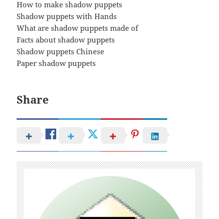
How to make shadow puppets
Shadow puppets with Hands
What are shadow puppets made of
Facts about shadow puppets
Shadow puppets Chinese
Paper shadow puppets
Share