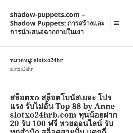
shadow-puppets.com –
Shadow Puppets: การสร้างและ
การนำเสนอฉากกายในเงา
เมนู
และวิด
เจ็ต
หมวดหมู่:
slotxo24hr
slotxo24hr
สล็อตxo สล็อตโบนัสเยอะ โปร
แรง รับไม่อั้น Top 88 by Anne
slotxo24hrb.com ทุนน้อยฝาก
20 รับ 100 ฟรี หวยออนไลน์ รับ
ทุกสำนัก สล็อตสายปั่น แตกถี่