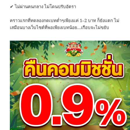
✔ ไม่ผ่านคนกลาง ไม่โดนปรับอัตรา
คราวแรกที่ทดลองกดเบทต่ำๆเพียงแค่ 1–2 บาท ก็ยังแตก ไม่
เสมือนบางเว็บไซต์ที่พอเพียงเบทน้อย…เกือบจะไม่ขยับ