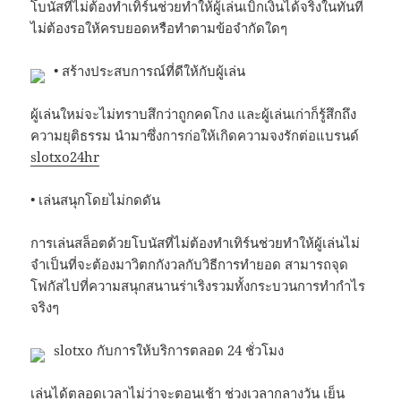
โบนัสที่ไม่ต้องทำเทิร์นช่วยทำให้ผู้เล่นเบิกเงินได้จริงในทันที
ไม่ต้องรอให้ครบยอดหรือทำตามข้อจำกัดใดๆ
• สร้างประสบการณ์ที่ดีให้กับผู้เล่น
ผู้เล่นใหม่จะไม่ทราบสึกว่าถูกคดโกง และผู้เล่นเก่าก็รู้สึกถึง
ความยุติธรรม นำมาซึ่งการก่อให้เกิดความจงรักต่อแบรนด์
slotxo24hr
• เล่นสนุกโดยไม่กดดัน
การเล่นสล็อตด้วยโบนัสที่ไม่ต้องทำเทิร์นช่วยทำให้ผู้เล่นไม่
จำเป็นที่จะต้องมาวิตกกังวลกับวิธีการทำยอด สามารถจุด
โฟกัสไปที่ความสนุกสนานร่าเริงรวมทั้งกระบวนการทำกำไร
จริงๆ
slotxo กับการให้บริการตลอด 24 ชั่วโมง
เล่นได้ตลอดเวลาไม่ว่าจะตอนเช้า ช่วงเวลากลางวัน เย็น