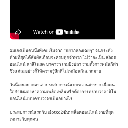
ผมเองเป็นคนนึงที่เคยเริ่มจาก “อยากลองเฉยๆ” จนกระทั่ง
ท้ายที่สุดได้สัมผัสเกือบจะครบทุกจำพวก ไม่ว่าจะเป็น สล็อต
ออนไลน์ คาสิโนสด บาคาร่า เกมยิงปลา รวมทั้งการพนันกีฬา
ซึ่งแต่ละอย่างก็ให้ความรู้สึกที่ไม่เหมือนกันมากมาย
วันนี้เลยอยากมาเล่าประสบการณ์แบบขวานผ่าซาก เผื่อคน
ใดกำลังมองหาความเพลิดเพลินหรือต้องการทราบว่าคาสิโน
ออนไลน์แบบครบวงจรเป็นอย่างไร
ประสบการณ์แรกกับ slotxo24hr สล็อตออนไลน์ ง่ายที่สุด
เหมาะกับทุกคน