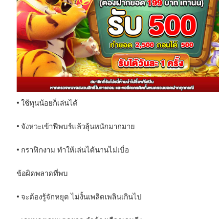
• ใช้ทุนน้อยก็เล่นได้
• จังหวะเข้าฟีพบร์แล้วลุ้นหนักมากมาย
• กราฟิกงาม ทำให้เล่นได้นานไม่เบื่อ
ข้อผิดพลาดที่พบ
• จะต้องรู้จักหยุด ไม่งั้นเพลิดเพลินเกินไป