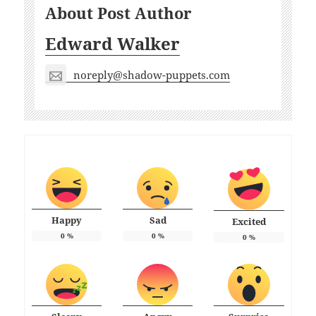
About Post Author
Edward Walker
noreply@shadow-puppets.com
Happy
Sad
Excited
0
%
0
%
0
%