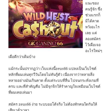
แนะของ
คนรู้จัก ซึ่ง
ช่วงแรกก็
มิได้คาด
หวังอะไร
เลย แค่
ลองสมัคร
ไว้เผื่อเจอ
อะไรใหม่ๆ
เผื่อดีกว่าเดิมบ้าง
แม้กระนั้นปรากฏว่า เว็บแห่งนี้zeus66 แปลงเป็นเว็บไซต์
หลักที่ผมเล่นทุกวี่วันโดยไม่ทันรู้ตัว เนื่องจากว่าหลายสิ่ง
หลายอย่างมันเกินคาด ตั้งแต่ระบบที่ลื่น ไปจนกระทั่งเกมที่
ครบ และที่สำคัญคือ ไม่มีจุกจิกให้รำคาญใจเหมือนเว็บไซต์
ที่ผมเคยเล่นมา
สมัคร zeus66 ง่าย ระบบออโต้จริง ไม่ต้องทักคนใดกันให้
เสียเวล่ำเวลา