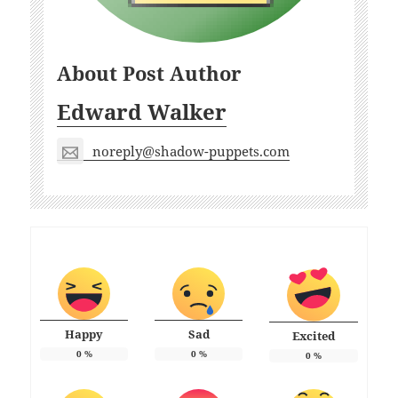
About Post Author
Edward Walker
noreply@shadow-puppets.com
Happy
Sad
Excited
0
%
0
%
0
%