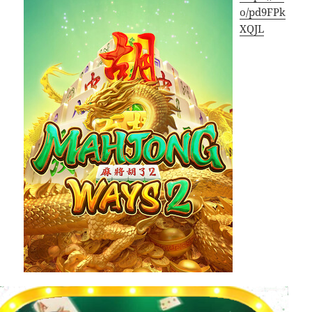
o/pd9FPk
XQJL