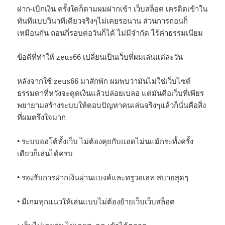
ฝาก-เบิกเงิน ครั้งใดก็ตามผมฝากเข้า เว็บสล็อต เครดิตเข้าใน
ทันทีแบบวินาทีเดียวจริงๆไม่เคยรอนาน ส่วนการถอนก็
เหมือนกัน ถอนกี่รอบต่อวันก็ได้ ไม่มีจำกัด ไร้ค่าธรรมเนียม
ข้อดีที่ทำให้ zeus66 เปลี่ยนเป็นเว็บที่ผมเล่นแต่ละวัน
หลังจากใช้ zeus66 มาสักพัก ผมพบว่ามันไม่ใช่เว็บไซต์
ธรรมดาที่หวังจะดูดเงินแล้วปล่อยเบลอ แต่มันคือเว็บที่เพียร
พยายามสร้างระบบให้ตอบปัญหาคนเล่นจริงๆแล้วก็นั่นคือสิ่ง
ที่ผมตรึงใจมาก
• ระบบออโต้ทั้งเว็บ ไม่ต้องคุยกับแอดไม่นแม้กระทั้งครั้ง
เดียวก็เล่นได้ครบ
• รองรับการฝากเงินผ่านแบงค์และทรูวอเลท สบายสุดๆ
• มีเกมทุกแนวให้เล่นแบบไม่ต้องย้ายเว็บเว็บสล็อต