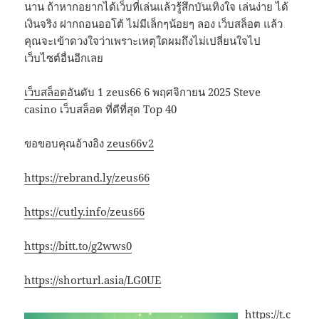
นาน ถ้าหากอยากได้เว็บที่เล่นแล้วรู้สึกบันเทิงใจ เล่นง่าย ได้
เงินจริง ฝากถอนออโต้ ไม่มีเล็กๆน้อยๆ ลอง เว็บสล็อต แล้ว
คุณจะเข้าดวงใจว่าเพราะเหตุใดผมถึงไม่เปลี่ยนใจไป
เว็บไซต์อื่นอีกเลย
เว็บสล็อต
อันดับ 1 zeus66 6 พฤศจิกายน 2025 Steve
casino เว็บสล็อต ที่ดีที่สุด Top 40
ขอขอบคุณอ้างอิง
zeus66v2
https://rebrand.ly/zeus66
https://cutly.info/zeus66
https://bitt.to/g2wws0
https://shorturl.asia/LG0UE
https://t.c