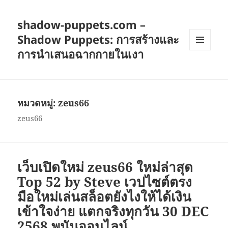
shadow-puppets.com –
Shadow Puppets: การสร้างและ
การนำเสนอฉากกายในเงา
เมนู
และวิด
เจ็ต
หมวดหมู่:
zeus66
zeus66
เว็บเปิดใหม่ zeus66 ใหม่ล่าสุด
Top 52 by Steve เวปไซต์ตรง
มือใหม่เล่นสล็อตยังไงให้ได้เงิน
เข้าใจง่าย แตกจริงทุกวัน 30 DEC
2568 พนันออนไลน์