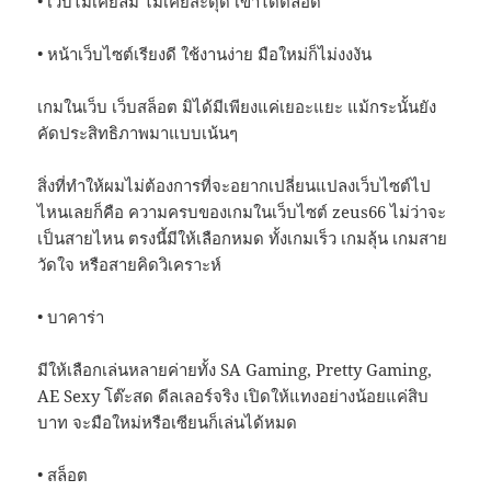
• เว็บไม่เคยล่ม ไม่เคยสะดุด เข้าได้ตลอด
• หน้าเว็บไซต์เรียงดี ใช้งานง่าย มือใหม่ก็ไม่งงงัน
เกมในเว็บ เว็บสล็อต มิได้มีเพียงแค่เยอะแยะ แม้กระนั้นยัง
คัดประสิทธิภาพมาแบบเน้นๆ
สิ่งที่ทำให้ผมไม่ต้องการที่จะอยากเปลี่ยนแปลงเว็บไซต์ไป
ไหนเลยก็คือ ความครบของเกมในเว็บไซต์ zeus66 ไม่ว่าจะ
เป็นสายไหน ตรงนี้มีให้เลือกหมด ทั้งเกมเร็ว เกมลุ้น เกมสาย
วัดใจ หรือสายคิดวิเคราะห์
• บาคาร่า
มีให้เลือกเล่นหลายค่ายทั้ง SA Gaming, Pretty Gaming,
AE Sexy โต๊ะสด ดีลเลอร์จริง เปิดให้แทงอย่างน้อยแค่สิบ
บาท จะมือใหม่หรือเซียนก็เล่นได้หมด
• สล็อต