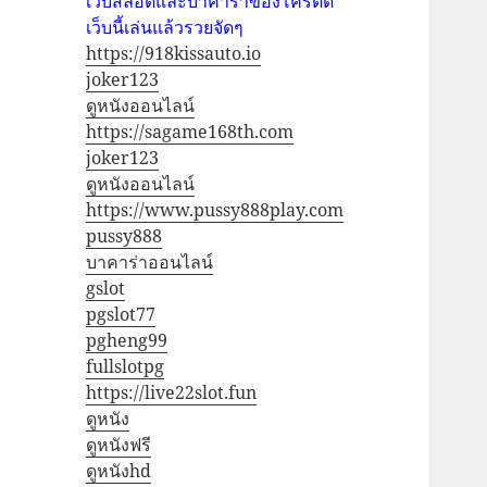
เว็บสล็อตและบาคาร่าของโครตดี
เว็บนี้เล่นแล้วรวยจัดๆ
https://918kissauto.io
joker123
ดูหนังออนไลน์
https://sagame168th.com
joker123
ดูหนังออนไลน์
https://www.pussy888play.com
pussy888
บาคาร่าออนไลน์
gslot
pgslot77
pgheng99
fullslotpg
https://live22slot.fun
ดูหนัง
ดูหนังฟรี
ดูหนังhd