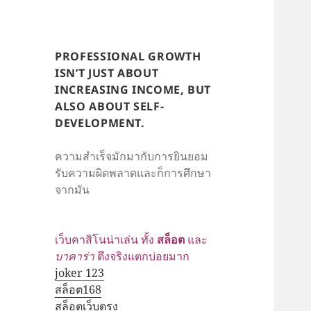
PROFESSIONAL GROWTH
ISN’T JUST ABOUT
INCREASING INCOME, BUT
ALSO ABOUT SELF-
DEVELOPMENT.
ความสำเร็จมักมากับการยินยอม
รับความผิดพลาดและก็การศึกษา
จากมัน
เว็บคาสิโนน่าเล่น ทั้ง
สล็อต
และ
บาคาร่า
ตึงจริงแตกบ่อยมาก
joker 123
สล็อต168
สล็อตเว็บตรง