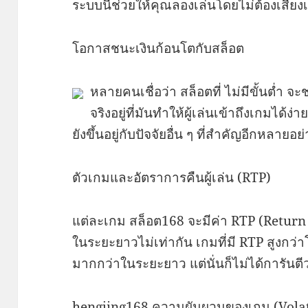
ระบบนี้ช่วยให้คุณลองเล่นโดยไม่ต้องเสี่ยง
โอกาสชนะเงินก้อนโตกับสล็อต
หลายคนเชื่อว่า สล็อตที่ ไม่มีขั้นต่ำ
จริงอยู่ที่มันทำให้ผู้เล่นเข้าถึงเกมได้
ยังขึ้นอยู่กับปัจจัยอื่น ๆ ที่สำคัญอีกหลายอย่
ตัวเกมและอัตราการคืนผู้เล่น (RTP)
แต่ละเกม สล็อต168 จะมีค่า RTP (Return t
ในระยะยาวไม่เท่ากัน เกมที่มี RTP สูงก
มากกว่าในระยะยาว แต่นั่นก็ไม่ได้การันต
hengjing168
ความผันผวนของเกม (Volati