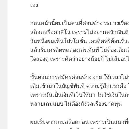
เอง
ก่อนหน้านี้ผมเป็นคนที่ค่อนข้าง ระแวงเรื
สล็อตหรือคาสิโน เพราะไม่อยากควักเงินตั
วันหนึ่งผมเห็นโปรโมชั่น เครดิตฟรีต้อนรับ
แล้วรับเครดิตทดลองเล่นทันที ไม่ต้องเติมเ
ใจลองดู เพราะคิดว่าอย่างน้อยก็ ไม่เสียอะ
ขั้นตอนการสมัครค่อนข้าง ง่าย ใช้เวลาไม
เติมเข้ามาในบัญชีทันที ความรู้สึกแรกคือ 
เพราะมันเป็นเงินที่เว็บให้มา ไม่ใช่เงินใ
หลายเกมแบบ ไม่ต้องกังวลเรื่องขาดทุน
ผมเริ่มจากเกมสล็อตก่อน เพราะเป็นแนวที่เ