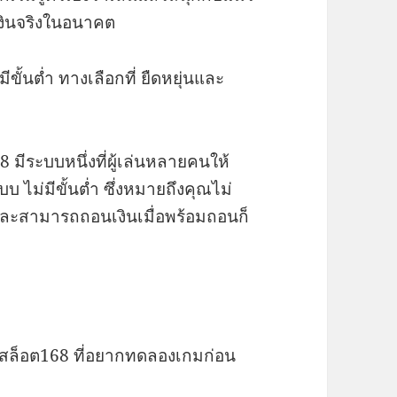
งินจริงในอนาคต
ั้นต่ำ ทางเลือกที่ ยืดหยุ่นและ
ีระบบหนึ่งที่ผู้เล่นหลายคนให้
ม่มีขั้นต่ำ ซึ่งหมายถึงคุณไม่
้ และสามารถถอนเงินเมื่อพร้อมถอนก็
ล่น สล็อต168 ที่อยากทดลองเกมก่อน