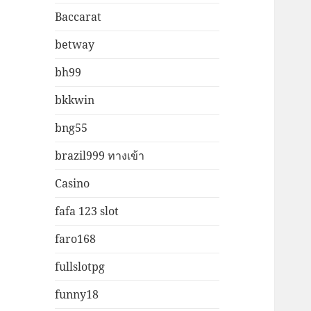
Baccarat
betway
bh99
bkkwin
bng55
brazil999 ทางเข้า
Casino
fafa 123 slot
faro168
fullslotpg
funny18