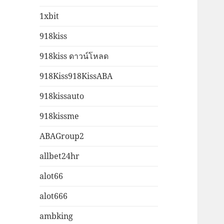
1xbit
918kiss
918kiss ดาวน์โหลด
918Kiss918KissABA
918kissauto
918kissme
ABAGroup2
allbet24hr
alot66
alot666
ambking