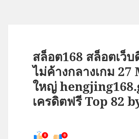
สล็อต168 สล็อตเว็บดี
ไม่ค้างกลางเกม 27 
ใหญ่ hengjing168.g
เครดิตฟรี Top 82 
0
0