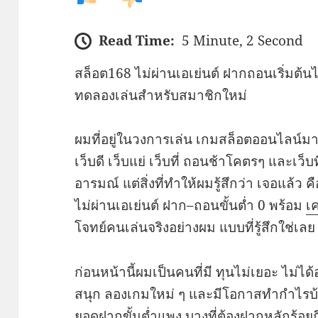
Read Time:
5 Minute, 2 Second
สล็อต168 ไม่ผ่านเอเย่นต์ ฝากถอนเริ่มต้นไ
ทดลองเล่นสำหรับสมาชิกใหม่
ผมที่อยู่ในวงการเล่น เกมสล็อตออนไลน์มา
เว็บดี เว็บแย่ เว็บที่ ถอนช้าโคตรๆ และเว็บท
อารมณ์ แต่สิ่งที่ทำให้ผมรู้สึกว่า เจอแล้
ไม่ผ่านเอเย่นต์ ฝาก–ถอนขั้นต่ำ 0 พร้อม
เ
โจทย์คนเล่นจริงอย่างผม แบบที่รู้สึกใช่เลย
ก่อนหน้านี้ผมเป็นคนที่มี ทุนไม่เยอะ ไม่ไ
สนุก ลองเกมใหม่ ๆ และมีโอกาสทำกำไรบ้าง
ยอดฝากขั้นต่ำแพง บางที่ต้องฝากหลักร้อยถึง