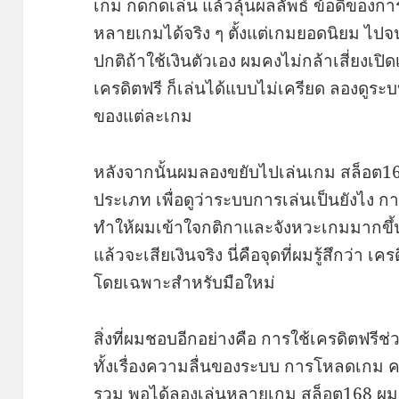
เกม กดกดเล่น แล้วลุ้นผลลัพธ์ ข้อดีของก
หลายเกมได้จริง ๆ ตั้งแต่เกมยอดนิยม ไปจน
ปกติถ้าใช้เงินตัวเอง ผมคงไม่กล้าเสี่ยงเปิ
เครดิตฟรี ก็เล่นได้แบบไม่เครียด ลองดูระบ
ของแต่ละเกม
หลังจากนั้นผมลองขยับไปเล่นเกม สล็อต168
ประเภท เพื่อดูว่าระบบการเล่นเป็นยังไง 
ทำให้ผมเข้าใจกติกาและจังหวะเกมมากขึ้น
แล้วจะเสียเงินจริง นี่คือจุดที่ผมรู้สึกว่า 
โดยเฉพาะสำหรับมือใหม่
สิ่งที่ผมชอบอีกอย่างคือ การใช้เครดิตฟรีช
ทั้งเรื่องความลื่นของระบบ การโหลดเก
รวม พอได้ลองเล่นหลายเกม สล็อต168 ผมก็เร