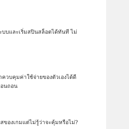
ะบบและเริ่มสปินสล็อตได้ทันที ไม่
ควบคุมค่าใช้จ่ายของตัวเองได้ดี
ก่อนถอน
องเกมแต่ไม่รู้ว่าจะคุ้มหรือไม่?