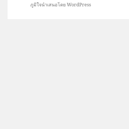
ภูมิใจนำเสนอโดย WordPress