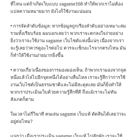
ที่ไหน แต่ถ้าเกิดเว็บแบบ sagame168 ทำให้พวกเราไม่ต้อง
แปลความหมายมาก ยังไงก็ใช้งานแน่นอน
• การจัดลำดับข้อมูล: หากข้อมูลถูกเรียงลำดับอย่างเหมาะสม
รวมทั้งเรียบร้อย ผมบอกเลยว่า พวกเราจะตกลงใจง่ายอย่าง
ยิ่งว่าเราจะใช้งาน sagame เว็บไซต์แห่งนี้แน่ๆ เนื่องจากเรา
จะรู้เลยว่าควรดูอะไรต่อไป ควรจะเช็กอะไรจากตรงไหน มัน
ก็ทำให้ใช้งานง่ายมากยิ่งขึ้น
• ความเกี่ยวเนื่องของการมองมองเห็น: ถ้าพวกเรามองจากจุด
หนึ่งแล้วไล่ไปอีกจุดหนึ่งได้อย่างลื่นไหล เราจะรู้สึกว่าการใช้
งานเว็บไซต์เป็นธรรมชาติและไม่มีสะดุดเลย มันก็ยิ่งทำให้
พวกเราประเมินเว็บด้วยความรู้สึกที่ดี ถึงแม้เราจะไม่ทัน
สังเกตก็ตาม
ในเวลาไม่กี่วินาที คนเล่น sagame เว็บแท้ ตัดสินได้เลยว่าจะ
อยู่ต่อไหม?
แน่ๆว่า เมื่อเราประเมิน sagame เว็บแท้ ไปสักพัก เราจะใช้