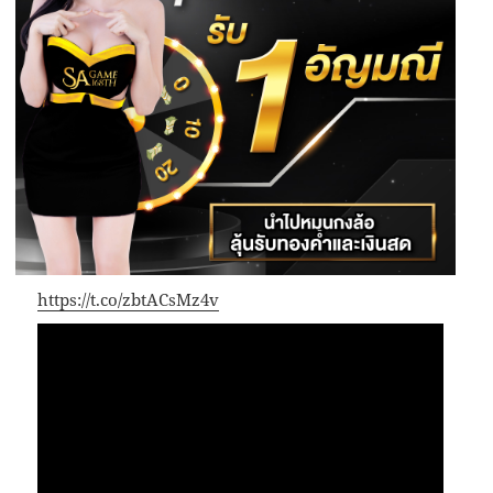
https://t.co/zbtACsMz4v