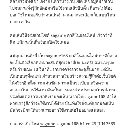
คลายรวมทั้งเข้าใจง่าย แต่ว่าบางเว็บไซต์ให้ข้อมูลมากเกิน
ไปจนกระทั่งรู้สึกอึดอัดหรือใช้งานแล้วบีบคั้น ก็อาจไม่ต้อง
บอกใช่ไหมขอรับว่าคนเล่นจำนวนมากจะเลือกเว็บแบบไหน
มากกว่ากัน
คนเล่นวินิจฉัยเว็บไซต์ sagame คาสิโนออนไลน์ เร็วกว่าที่
คิด แม้กระนั้นก็พร้อมเปิดใจเสมอ
แม้คุณอ่านถึงนี้ เว็บ sagame168 คาสิโนออนไลน์บางทีก็อาจ
จะเป็นตัวเลือกที่เหมาะสมที่สุดเวลานี้เลยนะครับผม แน่ๆนะ
ครับว่า ขณะ 10 วินาทีแรกบางครั้งอาจจะดูสั้นมาก แต่มัน
เป็นตอนๆที่คนเล่นจำนวนมากเริ่มสร้างความรู้สึกต่อเว็บไซต์
ได้จริงๆอีกทั้งความเด่นชัด ความเป็นระเบียบ หรือความ
สะดวกในการใช้งาน มันเป็นการมองส่วนประกอบในรูปภาพ
รวมตั้งแต่คราวแรกที่เรามองเห็น หากเว็บsagame168 ทำให้
พวกเรารู้สึกว่าจะใช้งานได้ง่าย บันเทิงใจตั้งแต่แรกมองเห็น
มันก็จะมีผลให้พวกเราอยากใช้งานต่อไปอย่างแน่นอน
บาคาร่าเปิดใหม่
sagame
sagame168th1.co 29 JUN 2569