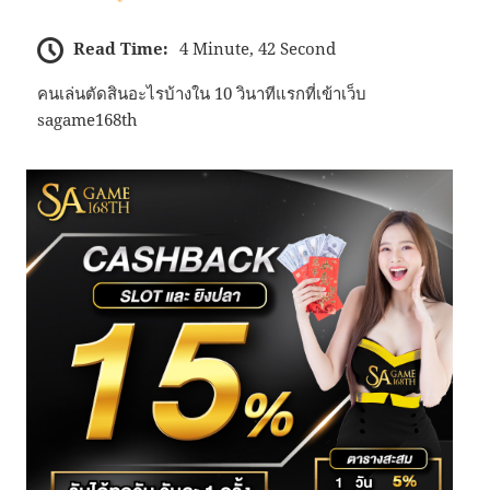
Read Time:
4 Minute, 42 Second
คนเล่นตัดสินอะไรบ้างใน 10 วินาทีแรกที่เข้าเว็บ
sagame168th