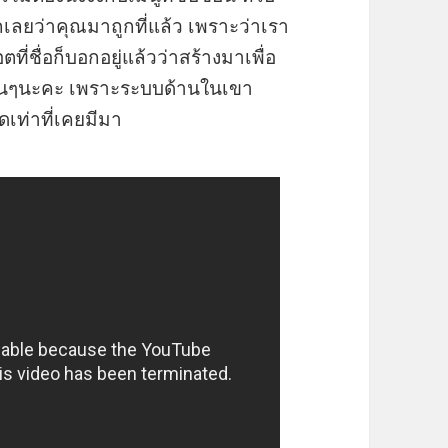
กเลยว่าคุณมาถูกที่แล้ว เพราะว่าเรา
ตที่ชื่อก็บอกอยู่แล้วว่าสร้างมาเพื่อ
อเล่นๆนะคะ เพราะระบบด้านในเขา
ดเท่าที่เคยมีมา