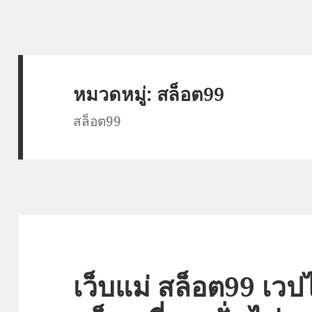
หมวดหมู่:
สล็อต99
สล็อต99
เว็บแม่ สล็อต99 เวป