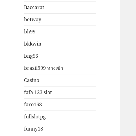
Baccarat
betway
bh99
bkkwin
bng55
brazil999 ทางเข้า
Casino
fafa 123 slot
faro168
fullslotpg
funny18