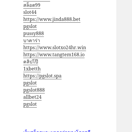
สล็อต99
slot44
https://www.jinda888.bet
pgslot
pussy888
บาคาร่า
https://www.slotxo24hr.win
https://www.tangtem168.io
คลิปโป๊
1xbetth
https://pgslot.spa
pgslot
pgslot888
allbet24
pgslot