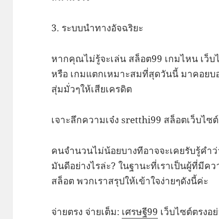
3. ระบบนำทางอัจฉริยะ
หากคุณไม่รู้จะเล่น สล็อต99 เกมไหน เว
หรือ เกมแตกเหมาะสมที่สุดวันนี้ มาคอยบ
สุ่มมั่วๆให้เสียเครดิต
เจาะลึกความเจ๋ง sretthi99 สล็อตเว็บไซต
คนจำนวนไม่น้อยบางทีอาจจะเคยรับรู้คำว่
มันดีอย่างไรล่ะ? ในฐานะที่เราเป็นผู้ที่
สล็อต พวกเราสรุปให้เข้าใจง่ายๆดังนี้ค่ะ
จ่ายตรง จ่ายเต็ม:
เศรษฐี99
เว็บไซต์ตรงอย่