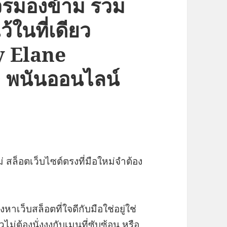
ควรมองข้าม รวม
้ในที่เดียว
y Elane
9 พนันออนไลน์
สล็อตเว็บไซต์ตรงที่มือใหม่จำต้อง
ว็บสล็อตที่ใจดีกับมือใช่อยู่ใช่
ม่ต้องนั่งงงกับเมนูที่ซับซ้อน หรือ