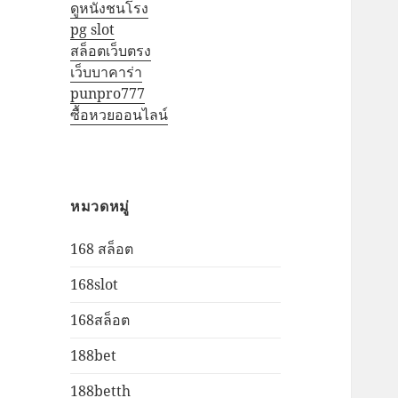
ดูหนังชนโรง
pg slot
สล็อตเว็บตรง
เว็บบาคาร่า
punpro777
ซื้อหวยออนไลน์
หมวดหมู่
168 สล็อต
168slot
168สล็อต
188bet
188betth