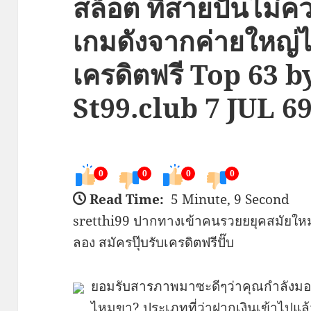
สล็อต ที่สายปั่นไม่
เกมดังจากค่ายใหญ่ไว
เครดิตฟรี Top 63 b
St99.club 7 JUL 6
0
0
0
0
Read Time:
5 Minute, 9 Second
sretthi99 ปากทางเข้าคนรวยยยุคสมัยใหม่ 
ลอง สมัครปุ๊บรับเครดิตฟรีปั๊บ
ยอมรับสารภาพมาซะดีๆว่าคุณกำลังมองหาเ
ไหมขา? ประเภทที่ว่าฝากเงินเข้าไปแล้วไ