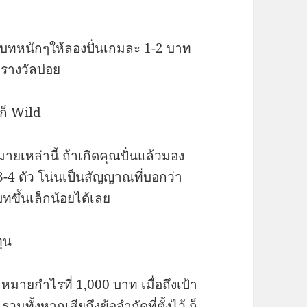
ใส่เบทหนักๆให้ลองปั่นเกมละ 1-2 บาท
ยรางวัลบ่อย
วก็ Wild
ยเหล่านี้ ถ้าเกิดคุณปั่นแล้วมอง
3-4 ตัว โน่นเป็นสัญญาณที่บอกว่า
ทขึ้นเล็กน้อยได้เลย
ทุน
ป้าหมายกำไรที่ 1,000 บาท เมื่อถึงเป้า
มทั้งหากเสียถึงข้อจำกัดที่ตั้งไว้ ก็