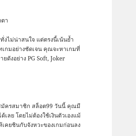
าดตา
ไม่น่าสนใจ แต่ตรงนี้เน้นย้ำ
ทเกมอย่างชัดเจน คุณจะหาเกมที่
่ายดังอย่าง PG Soft, Joker
! สมัครสมาชิก สล็อต99 วันนี้ คุณมี
ด้เลย โดยไม่ต้องใช้เงินตัวเองแม้
อให้เคยชินกับจังหวะของเกมก่อนลง