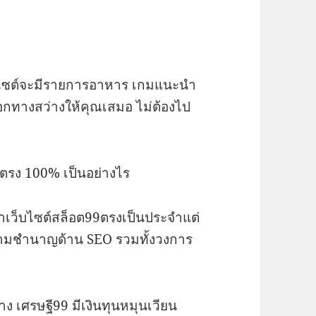
็บไซต์จะมีรายการอาหาร เกมแนะนำ
อกทางสว่างให้คุณเสมอ ไม่ต้องไป
์ตรง 100% เป็นอย่างไร
าเว็บไซต์สล็อต99ตรงเป็นประจำแต่
มีความชำนาญด้าน SEO รวมทั้งวงการ
าง เศรษฐี99 มีเงินทุนหมุนเวียน