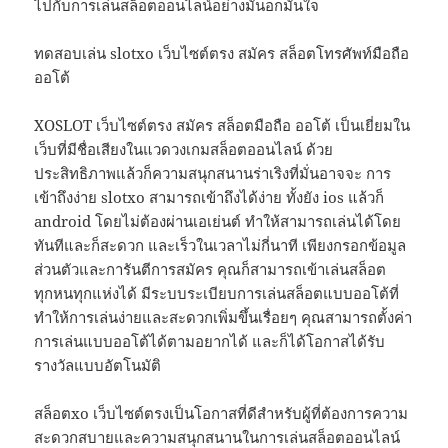
ไปกับการเล่นสล็อตออนไลน์อย่างมั่นอกมั่นใจ
ทดสอบเล่น slotxo เว็บไซต์ตรง สมัคร สล็อตโทรศัพท์มือถือ
ออโต้
XOSLOT เว็บไซต์ตรง สมัคร สล็อตมือถือ ออโต้ เป็นเยี่ยมใน
เว็บที่มีชื่อเสียงในแวดวงเกมสล็อตออนไลน์ ด้วย
ประสิทธิภาพแล้วก็ความสนุกสนานร่าเริงที่มั่นอาจจะ การ
เข้าถึงง่าย slotxo สามารถเข้าถึงได้ง่าย ทั้งยัง ios แล้วก็
android โดยไม่ต้องผ่านเอเย่นต์ ทำให้สามารถเล่นได้โดย
ทันทีและก็สะดวก และเร็วในเวลาไม่กี่นาที เพียงกรอกข้อมูล
ส่วนตัวและการันตีการสมัคร คุณก็สามารถเข้าเล่นสล็อต
ทุกหนทุกแห่งได้ มีระบบระเบียบการเล่นสล็อตแบบออโต้ที่
ทำให้การเล่นง่ายและสะดวกเพิ่มขึ้นเรื่อยๆ คุณสามารถตั้งค่า
การเล่นแบบออโต้ได้ตามอยากได้ และก็ได้โอกาสได้รับ
รางวัลแบบอัตโนมัติ
สล็อตxo เว็บไซต์ตรงเป็นโอกาสที่ดีสำหรับผู้ที่ต้องการความ
สะดวกสบายและความสนุกสนานในการเล่นสล็อตออนไลน์