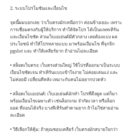
2. ระบบโปรโมชันและเงื่อนไข
จุดนี้ผมบอกเลย ว่าเว็บตรงมักเหนือกว่า ค่อนข้างเยอะ เพราะ
การเชื่อมตรงกับผู้ให้บริการ ทำให้จัดโปร ได้เป็นแพทเทิร์น
และเงื่อนไขชัด ส่วนเว็บเอเย่นต์มีตัวกลาง เลยต้องแบ่ง ผล
ประโยชน์ ทำให้โปรหลายแบบ มาพร้อมเงื่อนไข ที่จุกจิก
pgslot และ ทำให้เคลียร์ยาก ถ้าอ่านไม่ละเอียด
• สล็อตเว็บตรง: เว็บตรงส่วนใหญ่ ใช้โปรที่ออกมาเป็นระบบ
เงื่อนไขชัดเจน ทำเทิร์นแบบเข้าใจง่าย ไม่ค่อยเล่นแง่ และ
ไม่ค่อยมี เปลี่ยนทีหลัง เหมาะกับคนไม่อยากปวดหัว
• สล็อตเว็บเอเย่นต์: เว็บเอเย่นต์มักทำ โปรที่ดึงดูด แต่ก็มา
พร้อมเงื่อนไขเฉพาะตัว เช่นล็อกเกม จำกัดเวลา หรือล็อก
ยอด ที่ถอนได้จริง บางทีเทิร์นทำตามยาก ถ้าไม่ใช่สายอ่าน
ละเอียด
• วิธีเลือกให้คุ้ม: ถ้าคุณชอบเคลียร์ เว็บตรงมักสบายใจกว่า