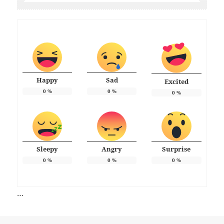
Happy
Sad
Excited
0
%
0
%
0
%
Sleepy
Angry
Surprise
0
%
0
%
0
%
…