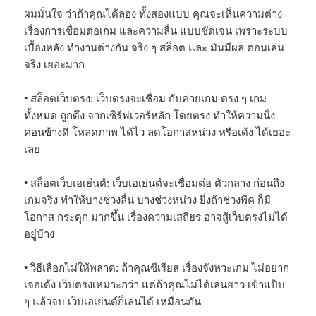
ผมมั่นใจ ว่าถ้าคุณได้ลอง ทั้งสองแบบ คุณจะเห็นความต่าง
เรื่องการเชื่อมต่อเกม และความลื่น แบบชัดเจน เพราะระบบ
เบื้องหลัง ทำงานต่างกัน จริง ๆ สล็อต และ มันมีผล ตอนเล่น
จริง เยอะมาก
• สล็อตเว็บตรง: เว็บตรงจะเชื่อม กับค่ายเกม ตรง ๆ เกม
ทั้งหมด ถูกดึง จากเซิร์ฟเวอร์หลัก โดยตรง ทำให้ความนิ่ง
ค่อนข้างดี โหลดภาพ ได้ไว ลดโอกาสหน่วง หรือเด้ง ได้เยอะ
เลย
• สล็อตเว็บเอเย่นต์: เว็บเอเย่นต์จะเชื่อมต่อ ตัวกลาง ก่อนถึง
เกมจริง ทำให้บางช่วงลื่น บางช่วงหน่วง ยิ่งถ้าช่วงพีค ก็มี
โอกาส กระตุก มากขึ้น เรื่องความเสถียร อาจสู้เว็บตรงไม่ได้
อยู่บ้าง
• วิธีเลือกไม่ให้พลาด: ถ้าคุณซีเรียส เรื่องจังหวะเกม ไม่อยาก
เจอเด้ง เว็บตรงเหมาะกว่า แต่ถ้าคุณไม่ได้เล่นยาว เข้าแป๊บ
ๆ แล้วจบ เว็บเอเย่นต์ก็เล่นได้ เหมือนกัน