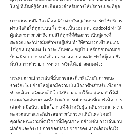
ใหญ่ ที่เป็นที่รู้จักและก็มั่นคงสำหรับการให้บริการเยอะที่สุด
การเล่นผ่านมือถือ สล็อต XO ค่ายใหญ่สามารถเข้าใช้บริการ
ผ่านมือถือได้ทุกระบบ ไม่ว่าจะเป็น ios และ android ทำให้
ผู้เล่นสามารถเข้าถึงเกมส์ได้ทุกที่ที่ต้องการ เป็นลู่ทางที่
สะดวกและก็นำสมัยสำหรับผู้เล่น ทำให้สามารถเข้าเล่นเกม
ได้ทุกหนทุกแห่ง ไม่ว่าจะเป็นขณะอยู่บ้าน หรือตอนพักนอก
บ้าน มีระบบการคลังป้อมคงจะและปลอดภัย ทำให้ผู้เล่นเชื่อ
มั่นในการทำรายการทางการเงินได้อย่างหมดห่วง
ประสบการณ์การเล่นที่มั่นอาจและก็เพลินไปกับการชนะ
รางวัล slot ค่ายใหญ่มักมีความเป็นมืออาชีพสำหรับเพื่อการ
ชำระเงินรางวัลและก็มีโบนัสที่มากมายให้แก่ผู้เล่น ทำให้มี
ความสนุกสนานรวมทั้งประสบการณ์การเล่นที่เพอร์เฟ็ค การ
เล่นผ่านมือนับว่าเป็นโอกาสที่ดีสำหรับผู้เล่นที่ปรารถนาความ
สะดวกสบายและก็ประสบการณ์การเล่นที่มั่นคง โดยมี
คุณลักษณะรวมทั้งบริการที่มีคุณภาพ อย่างเช่น การเล่นผ่าน
มือถือและก็ระบบการคลังป้อมปราการคง มาเพลิดเพลินใจ