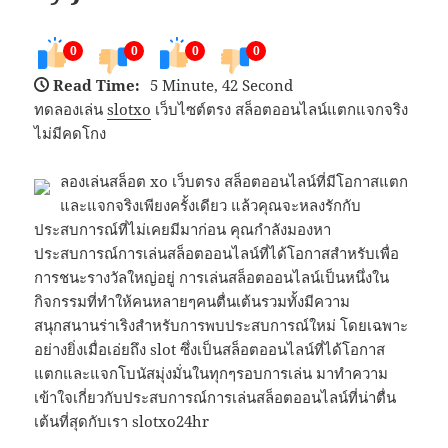
0
0
0
0
Read Time:
5 Minute, 42 Second
ทดลองเล่น
slotxo
เว็บไซต์ตรง สล็อตออนไลน์แตกแจกจริง
ไม่มีคดโกง
ลองเล่นสล็อต xo เว็บตรง สล็อตออนไลน์ที่มีโอกาสแตก
และแจกจริงเพียงครั้งเดียว แล้วคุณจะหลงรักกับ
ประสบการณ์ที่ไม่เคยมีมาก่อน คุณกำลังมองหา
ประสบการณ์การเล่นสล็อตออนไลน์ที่ได้โอกาสสำหรับเพื่อ
การชนะรางวัลใหญ่อยู่ การเล่นสล็อตออนไลน์เป็นหนึ่งใน
กิจกรรมที่ทำให้คนหลายๆคนตื่นเต้นรวมทั้งมีความ
สนุกสนานร่าเริงสำหรับการพบประสบการณ์ใหม่ โดยเฉพาะ
อย่างยิ่งเมื่อเอ่ยถึง slot ซึ่งเป็นสล็อตออนไลน์ที่ได้โอกาส
แตกและแจกโบนัสมุ่งมั่นในทุกๆรอบการเล่น มาทำความ
เข้าใจเกี่ยวกับประสบการณ์การเล่นสล็อตออนไลน์ที่น่าตื่น
เต้นที่สุดกับเรา slotxo24hr