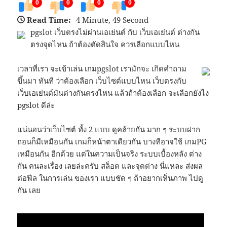
0
0
0
0
Read Time:
4 Minute, 49 Second
pgslot เว็บตรงไม่ผ่านเอเย่นต์ กับ เว็บเอเย่นต์ ต่างกัน
ตรงจุดไหน ถ้าต้องตัดสินใจ ควรเลือกแบบไหน
เวลาที่เรา จะเข้าเล่น เกมpgslot เรามักจะ เกิดคำถาม
ขึ้นมา ทันที ว่าต้องเลือก เว็บไซต์แบบไหน เว็บตรงกับ
เว็บเอเย่นต์มันต่างกันตรงไหน แล้วถ้าต้องเลือก จะเลือกยังไง
pgslot ดีล่ะ
แน่นอนว่าเว็บไซต์ ทั้ง 2 แบบ ดูคล้ายกัน มาก ๆ ระบบฝาก
ถอนก็มีเหมือนกัน เกมก็หน้าตาเดียวกัน บางทีอาจใช้ เกมPG
เหมือนกัน อีกด้วย แต่ในความเป็นจริง ระบบเบื้องหลัง ต่าง
กัน คนละเรื่อง เลยล่ะครับ สล็อต และจุดต่าง นี่แหละ ส่งผล
ต่อฟีล ในการเล่น ของเรา แบบชัด ๆ ถ้าอยากเห็นภาพ ไปดู
กัน เลย