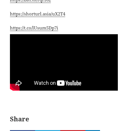
https://shorturl.asia/uX2T4
https://t.co/lUsum5Dp7i
Share