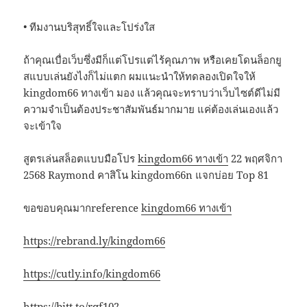
• ทีมงานบริสุทธิ์ใจและโปร่งใส
ถ้าคุณเบื่อเว็บซึ่งมีก็แต่โปรแต่ไร้คุณภาพ หรือเคยโดนล็อกยู
สแบบเล่นยังไงก็ไม่แตก ผมแนะนำให้ทดลองเปิดใจให้
kingdom66 ทางเข้า มอง แล้วคุณจะทราบว่าเว็บไซต์ดีไม่มี
ความจำเป็นต้องประชาสัมพันธ์มากมาย แค่ต้องเล่นเองแล้ว
จะเข้าใจ
สูตรเล่นสล็อตแบบมือโปร
kingdom66 ทางเข้า
22 พฤศจิกา
2568 Raymond คาสิโน kingdom66n แจกบ่อย Top 81
ขอขอบคุณมากreference
kingdom66 ทางเข้า
https://rebrand.ly/kingdom66
https://cutly.info/kingdom66
https://bitt.to/rqf102