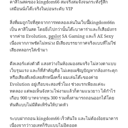
คาสิโนสดของ kingdom66 สมจริงสมจังจนกระทั่งรู้สึก
เสมือนนั่งโต๊ะจริงในบ่อนระดับ VIP
สิ่งที่ผมถูกใจที่สุดจากการทดลองเล่นในเว็บนี้kingdom66n
เป็น คาสิโนสด โดยยิ่งไปกว่านั้นโต๊ะบาคาร่าและก็เสือมังกร
จากค่าย Evolution,
pgslot
SA Gaming และก็ AE Sexy
เนื่องจากภาพชัดไม่หน่วง มีเสียงบรรยากาศจริงแบบที่ไม่ใช่
เสียงหลอกๆใส่เข้ามา
ดีลเลอร์แต่งตัวดี แสงสว่างในห้องมองสมจริง ไม่ลวงตาแบบ
เว็บรุนแรง และก็ที่สำคัญคือ ไม่เคยเผชิญปัญหากล้องกระตุก
หรือเสียงดีเลย์เลยสักหนึ่งครั้ง ผมเล่นโต๊ะของค่าย
Evolution อยู่เกือบจะสองชั่วโมง ช่วงแรกเพียงแค่จะ
ทดลอง แต่พอเห็นจังหวะไพ่งามแล้วก็ตามแนวยาว ได้กำไร
เกือบ 900 บาทจากทุน 300 รวมทั้งสามารถถอนออกได้โดย
ทันทีแบบไม่มีติดเทิร์นให้ปวดหัว
ระบบฝากถอน kingdom66 เร็วทันใจ และไม่ต้องง้อธนาคาร
เนื่องจากว่าวอเลทก็รับแบบไม่อิดออด