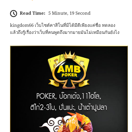
Read Time:
5 Minute, 19 Second
kingdom66 เว็บไซต์คาสิโนที่มิได้มีดีเพียงแค่ชื่อ ทดลอง
แล้วถึงรู้เรื่องว่าเว็บที่คนพูดถึงมากมายมันไม่เหมือนกันยังไง