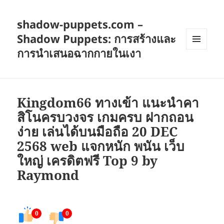
shadow-puppets.com –
Shadow Puppets: การสร้างและ
การนำเสนอฉากกายในเงา
เมนู
และวิด
เจ็ต
Kingdom66 ทางเข้า แนะนำคา
สิโนครบวงจร เกมครบ ฝากถอน
ง่าย เล่นได้บนมือถือ 20 DEC
2568 web แจกหนัก พนัน เว็บ
ใหญ่ เครดิตฟรี Top 9 by
Raymond
0
0