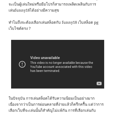
จะเป็นผู้เล่นใหม่หรือมือโปรก็สามารถเพลิดเพลินกับการ
เล่นfunny18ได้อย่างมีความสุข
ทำไมถึงจะต้องเลือกเล่นสล็อตกับ funny18 เว็บสล็อต pg
เว็บไซต์ตรง ?
ในปัจจุบัน การเล่นสล็อตได้รับความนิยมเป็นอย่างมาก
เนื่องจากว่าเป็นการผ่อนคลายที่ง่ายแล้วก็ครึกครื้น แต่ว่าการ
เลือกเว็บที่จะเล่นนั้นก็สำคัญไม่แพ้กัน การที่เลือกเล่นกับ