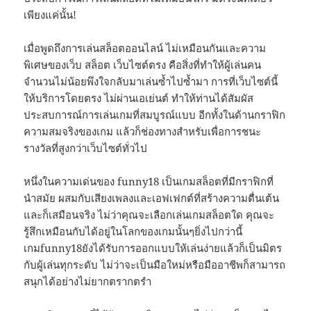
เพียงแค่นั้น!
เมื่อพูดถึงการเล่นสล็อตออนไลน์ ไม่เหมือนกันและความ
พิเศษของเว็บ สล็อต เว็บไซต์ตรง คือสิ่งที่ทำให้ผู้เล่นคน
จำนวนไม่น้อยพึงใจกลับมาเล่นซ้ำไปซ้ำมา การที่เว็บไซต์นี้
ให้บริการโดยตรง ไม่ผ่านเอเย่นต์ ทำให้ท่านได้สัมผัส
ประสบการณ์การเล่นเกมที่สมบูรณ์แบบ อีกทั้งในด้านกราฟิก
ความสมจริงของเกม แล้วก็ช่องทางสำหรับเพื่อการชนะ
รางวัลที่สูงกว่าเว็บไซต์ทั่วไป
หนึ่งในความเด่นของ funny18 เป็นเกมสล็อตที่มีกราฟิกที่
นำสมัย ผสมกับเสียงเพลงและเอฟเฟกต์ที่สร้างความตื่นเต้น
และก็เสมือนจริง ไม่ว่าคุณจะเลือกเล่นเกมสล็อตใด คุณจะ
รู้สึกเหมือนกับได้อยู่ในโลกของเกมนั้นๆยิ่งไปกว่านี้
เกมfunny18ยังได้รับการออกแบบให้เล่นง่ายแล้วก็เป็นมิตร
กับผู้เล่นทุกระดับ ไม่ว่าจะเป็นมือใหม่หรือมืออาชีพก็สามารถ
สนุกได้อย่างไม่ยากตรากตรำ