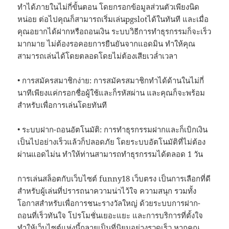
ทำได้ภายในไม่กี่ขั้นตอน โดยกรอกข้อมูลส่วนตัวเพียงนิด
หน่อย ต่อไปคุณก็สามารถเริ่มเล่นpgslotได้ในทันที และเมื่อ
คุณอยากได้ฝากหรือถอนเงิน ระบบวิธีการทำธุรกรรมก็จะเร็ว
มากมาย ไม่ต้องรอคอยการยืนยันจากแอดมิน ทำให้คุณ
สามารถเล่นได้โดยตลอดโดยไม่ต้องเสียเวล่ำเวลา
• การสมัครสมาชิกง่าย: การสมัครสมาชิกทำได้ด้านในไม่กี่
นาทีเพียงแค่กรอกชื่อผู้ใช้และก็รหัสผ่าน และคุณก็จะพร้อม
สำหรับเพื่อการเล่นโดยทันที
• ระบบฝาก-ถอนอัตโนมัติ: การทำธุรกรรมฝากและก็เบิกเงิน
เป็นไปอย่างเร็วแล้วก็ปลอดภัย โดยระบบอัตโนมัติที่ไม่ต้อง
ผ่านแอดไม่น ทำให้ท่านสามารถทำธุรกรรมได้ตลอด 1 วัน
การเล่นสล็อตกับเว็บไซต์ funny18 เว็บตรง เป็นการเลือกที่ดี
สำหรับผู้เล่นที่ปรารถนาความน่าไว้ใจ ความสนุก รวมทั้ง
โอกาสสำหรับเพื่อการชนะรางวัลใหญ่ ด้วยระบบการฝาก-
ถอนที่เร็วทันใจ โปรโมชั่นเยอะแยะ และการบริการที่ตั้งใจ
ทำให้เว็บไซต์แห่งนี้กลายเป็นที่นิยมอย่างรวดเร็ว หากคุณ