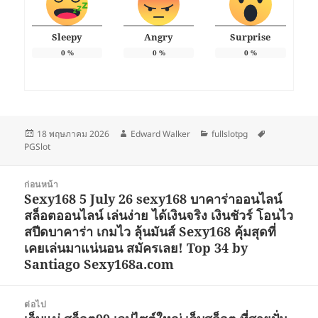
Sleepy
Angry
Surprise
0
%
0
%
0
%
เขียน
ผู้
หมวด
ป้าย
18 พฤษภาคม 2026
Edward Walker
fullslotpg
เมื่อ
เขียน
หมู่
กำกับ
PGSlot
แนะแนว
ก่อนหน้า
เรื่อง
Sexy168 5 July 26 sexy168 บาคาร่าออนไลน์
เรื่อง
สล็อตออนไลน์ เล่นง่าย ได้เงินจริง เงินชัวร์ โอนไว
ก่อน
สปีดบาคาร่า เกมไว ลุ้นมันส์ Sexy168 คุ้มสุดที่
หน้า:
เคยเล่นมาแน่นอน สมัครเลย! Top 34 by
Santiago Sexy168a.com
ต่อไป