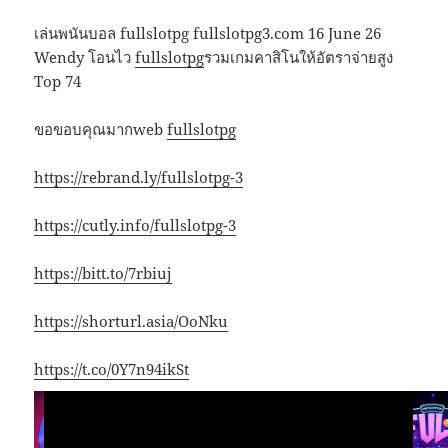
เล่นพนันบอล fullslotpg fullslotpg3.com 16 June 26
Wendy โอนไว
fullslotpg
รวมเกมคาสิโนให้อัตราจ่ายสูง
Top 74
ขอขอบคุณมากweb
fullslotpg
https://rebrand.ly/fullslotpg-3
https://cutly.info/fullslotpg-3
https://bitt.to/7rbiuj
https://shorturl.asia/OoNku
https://t.co/0Y7n94ikSt