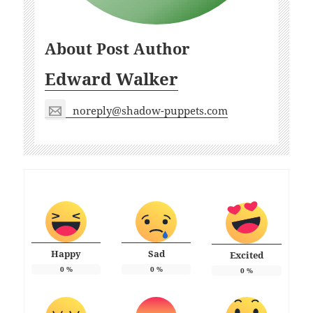
About Post Author
Edward Walker
noreply@shadow-puppets.com
Happy
Sad
Excited
0
%
0
%
0
%