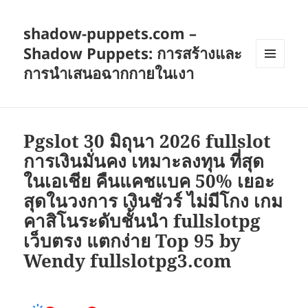
shadow-puppets.com –
Shadow Puppets: การสร้างและ
การนำเสนอฉากกายในเงา
เมนู
และวิด
เจ็ต
Pgslot 30 มิถุนา 2026 fullslot
การเงินมั่นคง เหมาะลงทุน ที่สุด
ในเอเชีย คืนแคชแบค 50% เยอะ
สุดในวงการ เงินชัวร์ ไม่มีโกง เกม
คาสิโนระดับชั้นนำ fullslotpg
เว็บตรง แตกง่าย Top 95 by
Wendy fullslotpg3.com