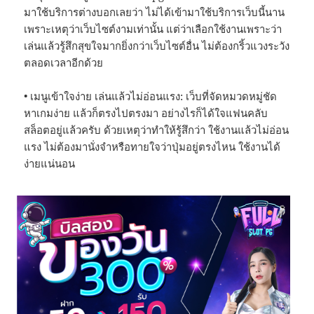
มาใช้บริการต่างบอกเลยว่า ไม่ได้เข้ามาใช้บริการเว็บนี้นาน
เพราะเหตุว่าเว็บไซต์งามเท่านั้น แต่ว่าเลือกใช้งานเพราะว่า
เล่นแล้วรู้สึกสุขใจมากยิ่งกว่าเว็บไซต์อื่น ไม่ต้องกริ้วแวงระวัง
ตลอดเวลาอีกด้วย
• เมนูเข้าใจง่าย เล่นแล้วไม่อ่อนแรง: เว็บที่จัดหมวดหมู่ชัด
หาเกมง่าย แล้วก็ตรงไปตรงมา อย่างไรก็ได้ใจแฟนคลับ
สล็อตอยู่แล้วครับ ด้วยเหตุว่าทำให้รู้สึกว่า ใช้งานแล้วไม่อ่อน
แรง ไม่ต้องมานั่งจำหรือทายใจว่าปุ่มอยู่ตรงไหน ใช้งานได้
ง่ายแน่นอน