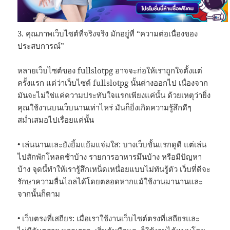
3. คุณภาพเว็บไซต์ที่จริงจริง มักอยู่ที่ “ความต่อเนื่องของ
ประสบการณ์”
หลายเว็บไซต์ของ fullslotpg อาจจะก่อให้เราถูกใจตั้งแต่
ครั้งแรก แต่ว่าเว็บไซต์ fullslotpg นั้นต่างออกไป เนื่องจาก
มันจะไม่ใช่แค่ความประทับใจแรกเพียงแค่นั้น ด้วยเหตุว่ายิ่ง
คุณใช้งานบนเว็บนานเท่าไหร่ มันก็ยิ่งเกิดความรู้สึกดีๆ
สม่ำเสมอไปเรื่อยแค่นั้น
• เล่นนานและยังยิ้มแย้มแจ่มใส: บางเว็บขั้นแรกดูดี แต่เล่น
ไปสักพักโหลดช้าบ้าง รายการอาหารมึนบ้าง หรือมีปัญหา
บ้าง จุดนี้ทำให้เรารู้สึกเหน็ดเหนื่อยแบบไม่ทันรู้ตัว เว็บที่ดีจะ
รักษาความลื่นไถลได้โดยตลอดหากแม้ใช้งานมานานและ
จากนั้นก็ตาม
• เว็บตรงที่เสถียร: เมื่อเราใช้งานเว็บไซต์ตรงที่เสถียรและ