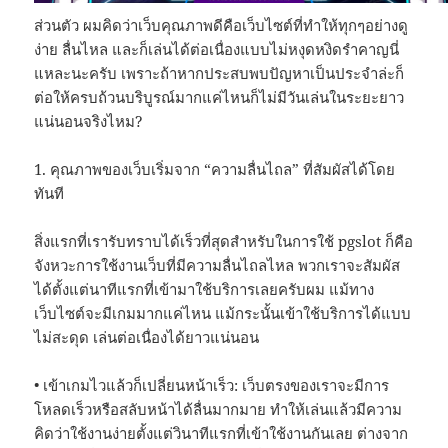
ส่วนตัว ผมคิดว่าเว็บคุณภาพดีคือเว็บไซต์ที่ทำให้ทุกๆอย่างดู
ง่าย ลื่นไหล และก็เล่นได้ต่อเนื่องแบบไม่หงุดหงิดรำคาญนี่
แหละนะครับ เพราะถ้าหากประสบพบปัญหาเป็นประจำล่ะก็
ต่อให้ครบถ้วนบริบูรณ์มากแค่ไหนก็ไม่มีวันเล่นในระยะยาว
แน่นอนจริงไหม?
1. คุณภาพของเว็บเริ่มจาก “ความลื่นไถล” ที่สัมผัสได้โดย
ทันที
สิ่งแรกที่เรารับทราบได้เร็วที่สุดสำหรับในการใช้ pgslot ก็คือ
จังหวะการใช้งานเว็บที่มีความลื่นไถลไหล พวกเราจะสัมผัส
ได้ตั้งแต่นาทีแรกที่เข้ามาใช้บริการเลยครับผม แม้ทาง
เว็บไซต์จะมีเกมมากแค่ไหน แม้กระนั้นเข้าใช้บริการได้แบบ
ไม่สะดุด เล่นต่อเนื่องได้ยาวแน่นอน
• เข้าเกมไวแล้วก็เปลี่ยนหน้าเร็ว: เว็บตรงของเราจะมีการ
โหลดเร็วหรือสลับหน้าได้ลื่นมากมาย ทำให้เล่นแล้วมีความ
คิดว่าใช้งานง่ายตั้งแต่วินาทีแรกที่เข้าใช้งานกันเลย ต่างจาก