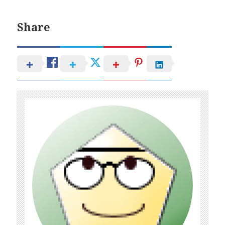
Share