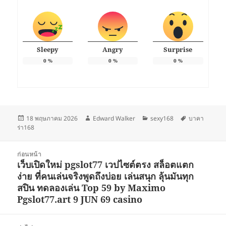
Sleepy
Angry
Surprise
0
%
0
%
0
%
เขียน
ผู้
หมวด
ป้าย
18 พฤษภาคม 2026
Edward Walker
sexy168
บาคา
เมื่อ
เขียน
หมู่
กำกับ
ร่า168
แนะแนว
ก่อนหน้า
เรื่อง
เว็บเปิดใหม่ pgslot77 เวปไซต์ตรง สล็อตแตก
เรื่อง
ง่าย ที่คนเล่นจริงพูดถึงบ่อย เล่นสนุก ลุ้นมันทุก
ก่อน
สปิน ทดลองเล่น Top 59 by Maximo
หน้า:
Pgslot77.art 9 JUN 69 casino