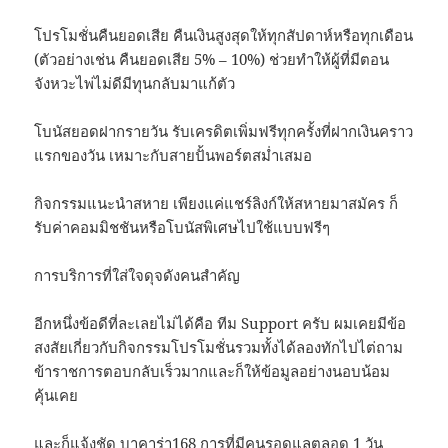
โปรโมชั่นคืนยอดเสีย คืนเงินสูงสุดให้ทุกสัปดาห์หรือทุกเดือน
(ตัวอย่างเช่น คืนยอดเสีย 5% – 10%) ช่วยทำให้ผู้ที่มีตอน
จังหวะไพ่ไม่ดีมีทุนกลับมาแก้ตัว
โบนัสยอดฝากรายวัน รับเครดิตเพิ่มฟรีทุกครั้งที่ฝากเงินคราว
แรกของวัน เหมาะกับสายปั้นพอร์ตสม่ำเสมอ
กิจกรรมแนะนำสหาย เพียงแค่แชร์ลิงก์ให้สหายมาสมัคร ก็
รับค่าคอมมิชชันหรือโบนัสพิเศษไปใช้แบบฟรีๆ
การบริการที่ใส่ใจดุจดังคนสำคัญ
อีกหนึ่งข้อดีที่ละเลยไม่ได้คือ ทีม Support ครับ ผมเคยมีข้อ
สงสัยเกี่ยวกับกิจกรรมโปรโมชั่นรวมทั้งได้ลองทักไปไต่ถาม
ข้าราชการตอบกลับเร็วมากและก็ให้ข้อมูลอย่างนอบน้อม
คุ้นเคย
และก็แจ้งชัด บาคาร่า168 การที่มีคนรอดูแลตลอด 1 วัน