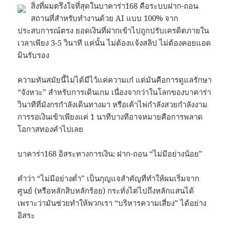
สิ่งที่ผมตรึงใจที่สุดในบาคาร่า168 คือระบบฝาก-ถอน
สถานที่สำหรับทำงานด้วย AI แบบ 100% จาก
ประสบการณ์ตรง ยอดเงินที่ฝากเข้าไปถูกปรับเครดิตภายใน
เวลาเพียง 3-5 วินาที แค่นั้น ไม่ต้องแจ้งสลิป ไม่ต้องคอยแอด
มินรับรอง
ความทันสมัยนี้ไม่ได้มีไว้แค่ความเก๋ แต่มันคือการดูแลรักษา
“จังหวะ” สำหรับการเดินเกม เนื่องจากว่าในโลกของบาคาร่า
วินาทีที่มังกรกำลังเดินทางมา หรือเค้าไพ่กำลังสวยกำลังงาม
การรอเงินเข้าเพียงแค่ 1 นาทีบางทีอาจหมายคือการพลาด
โอกาสทองคำไปเลย
บาคาร่า168 อิสระทางการเงิน: ฝาก-ถอน “ไม่มีอย่างน้อย”
คำว่า “ไม่มีอย่างต่ำ” เป็นกุญแจสำคัญที่ทำให้ผมเริ่มจาก
ศูนย์ (หรือหลักสิบหลักร้อย) กระทั่งไต่ไปถึงหลักแสนได้
เพราะว่ามันช่วยทำให้พวกเรา “บริหารความเสี่ยง” ได้อย่าง
อิสระ