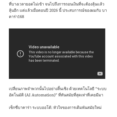
ที่บางเวลายอดไม่เข้า จนไปถึงการถอนเงินที่จะต้องลุ้นแล้ว
ลุ้นอีก แต่แล้วเมื่อตอนปี 2026 นี้ ประสบการณ์ของผมกับ บา
คาร่า168
เปลี่ยนภาพจำพวกนั้นไปอย่างสิ้นเชิง ด้วยเทคโนโลยี “ระบบ
อัตโนมัติ (AI Automation)” ที่ทันสมัยที่สุดเท่าที่เคยมีมา
เซ็กซี่บาคาร่า ระบบออโต้: หัวใจของการเดิมพันสมัยใหม่