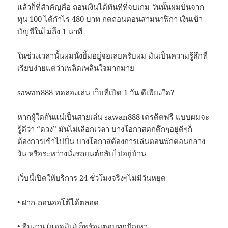
แล้วก็ที่สำคัญคือ ถอนเงินได้ทันทีที่จบเกม วันนั้นผมปั่นจาก
ทุน 100 ได้กำไร 480 บาท กดถอนตอนสามนาฬิกา เงินเข้า
บัญชีในไม่ถึง 1 นาที
ในช่วงเวลานั้นผมนั่งยิ้มอยู่จอเลยครับผม มันเป็นความรู้สึกที่
เรียบง่ายแต่ว่าเพลิดเพลินใจมากมาย
sawan888 ทดลองเล่น เว็บที่เปิด 1 วัน ดีเพียงใด?
หากผู้ใดกันแน่เป็นสายเล่น sawan888 เครดิตฟรี แบบผมจะ
รู้ดีว่า “ดวง” มันไม่เลือกเวลา บางโอกาสตกดึกๆอยู่ดีๆก็
ต้องการเข้าไปปั่น บางโอกาสต้องการเล่นตอนพักตอนกลาง
วัน หรือระหว่างนั่งรถยนต์กลับไปอยู่บ้าน
เว็บนี้เปิดให้บริการ 24 ชั่วโมงจริงๆไม่มีวันหยุด
• ฝาก-ถอนออโต้ได้ตลอด
• ทีมงาน (แอดมิน) ก็พร้อมตอบทุกปัญหา