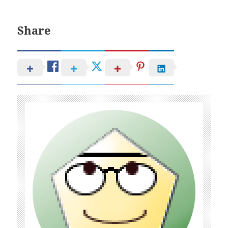
Share