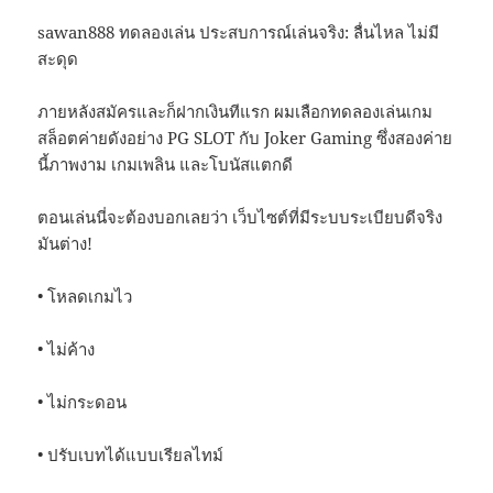
sawan888 ทดลองเล่น ประสบการณ์เล่นจริง: ลื่นไหล ไม่มี
สะดุด
ภายหลังสมัครและก็ฝากเงินทีแรก ผมเลือกทดลองเล่นเกม
สล็อตค่ายดังอย่าง PG SLOT กับ Joker Gaming ซึ่งสองค่าย
นี้ภาพงาม เกมเพลิน และโบนัสแตกดี
ตอนเล่นนี่จะต้องบอกเลยว่า เว็บไซต์ที่มีระบบระเบียบดีจริง
มันต่าง!
• โหลดเกมไว
• ไม่ค้าง
• ไม่กระดอน
• ปรับเบทได้แบบเรียลไทม์