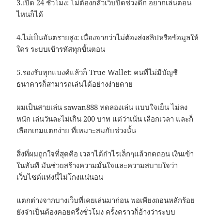
3.เปิด 24 ชั่วโมง: ไม่ต้องกลัวเว็บปิดช่วงดึก อยากเล่นตอน
ไหนก็ได้
4.ไม่เป็นอันตรายสูง: เนื่องจากว่าไม่ต้องส่งสลิปหรือข้อมูลให้
ใคร ระบบเข้ารหัสทุกขั้นตอน
5.รองรับทุกแบงค์แล้วก็ True Wallet: คนที่ไม่มีบัญชี
ธนาคารก็สามารถเล่นได้อย่างง่ายดาย
ผมเป็นสายเล่น sawan888 ทดลองเล่น แบบใจเย็น ไม่ลง
หนัก เล่นวันละไม่เกิน 200 บาท แต่ว่าเน้น เลือกเวลา และก็
เลือกเกมแตกง่าย ที่เหมาะสมกับช่วงนั้น
สิ่งที่ผมถูกใจที่สุดคือ เวลาได้กำไรเล็กๆแล้วกดถอน เงินเข้า
ในทันที มันช่วยสร้างความมั่นใจและความสบายใจว่า
เว็บไซต์แห่งนี้ไม่โกงแน่นอน
แตกต่างจากบางเว็บที่เคยเล่นมาก่อน พอเพียงถอนหลักร้อย
ยังจำเป็นต้องคอยครึ่งชั่วโมง ครั้งคราวก็อ้างว่าระบบ