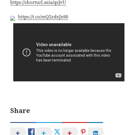
https://shorturl.asia/qsJvU
https://t.co/mQ2zdxJx60
Share