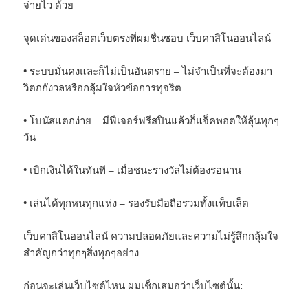
จ่ายไว ด้วย
จุดเด่นของสล็อตเว็บตรงที่ผมชื่นชอบ
เว็บคาสิโนออนไลน์
• ระบบมั่นคงและก็ไม่เป็นอันตราย – ไม่จำเป็นที่จะต้องมา
วิตกกังวลหรือกลุ้มใจหัวข้อการทุจริต
• โบนัสแตกง่าย – มีฟีเจอร์ฟรีสปินแล้วก็แจ็คพอตให้ลุ้นทุกๆ
วัน
• เบิกเงินได้ในทันที – เมื่อชนะรางวัลไม่ต้องรอนาน
• เล่นได้ทุกหนทุกแห่ง – รองรับมือถือรวมทั้งแท็บเล็ต
เว็บคาสิโนออนไลน์ ความปลอดภัยและความไม่รู้สึกกลุ้มใจ
สำคัญกว่าทุกๆสิ่งทุกๆอย่าง
ก่อนจะเล่นเว็บไซต์ไหน ผมเช็กเสมอว่าเว็บไซต์นั้น: