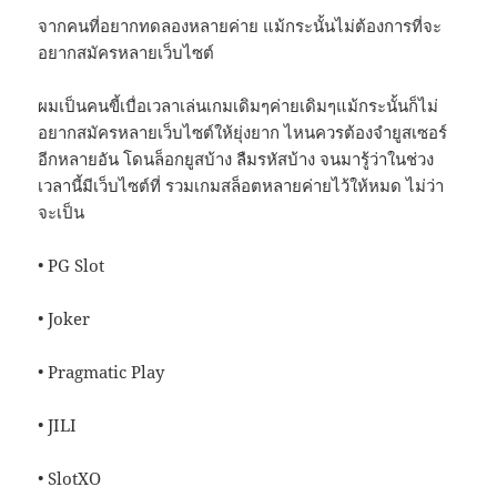
จากคนที่อยากทดลองหลายค่าย แม้กระนั้นไม่ต้องการที่จะ
อยากสมัครหลายเว็บไซต์
ผมเป็นคนขี้เบื่อเวลาเล่นเกมเดิมๆค่ายเดิมๆแม้กระนั้นก็ไม่
อยากสมัครหลายเว็บไซต์ให้ยุ่งยาก ไหนควรต้องจำยูสเซอร์
อีกหลายอัน โดนล็อกยูสบ้าง ลืมรหัสบ้าง จนมารู้ว่าในช่วง
เวลานี้มีเว็บไซต์ที่ รวมเกมสล็อตหลายค่ายไว้ให้หมด ไม่ว่า
จะเป็น
• PG Slot
• Joker
• Pragmatic Play
• JILI
• SlotXO