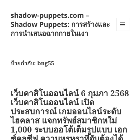
shadow-puppets.com –
Shadow Puppets: การสร้างและ
การนำเสนอฉากกายในเงา
เมนู
และวิด
เจ็ต
ป้ายกำกับ:
bng55
เว็บคาสิโนออนไลน์ 6 กุมภา 2568
เว็บคาสิโนออนไลน์ เปิด
ประสบการณ์ เกมออนไลน์ระดับ
ไฮคลาส แจกทรัพย์สมาชิกหใม่
1,000 ระบบออโต้เต็มรูปแบบ เอก
ซ์คลูซีฟ ความหรูหราที่จับต้องได้