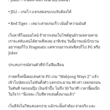
• JILI – เกมไว แจกเสมอๆแบบจับต้องได้
• Red Tiger – เหมาะสายเกมเร็ว เน้นย้ำความมันส์
เว็บคาสิโนออนไลน์ ถ้าหากเล่นเว็บไซต์ศูนย์รวมหลายค่าย
เราจะสลับเล่นได้ตามฟีลเลย อาทิเช่น วันนี้อารมณ์เบิกบาน
อยากลุยก็ไป Pragmatic แต่หากอยากเล่นชิลๆก็ไป PG หรือ
Joker
ประสบการณ์ส่วนตัวที่จำไม่ลืมเลือน
กาลครั้งหนึ่งผมเล่นค่าย PG เกม “Mahjong Ways 2” แล้ว
เข้าโบนัสแบบไม่ทันตั้งตัว แตกประมาณ 80 เท่า เลยกดถอน
ในทันที กดถอนปุ๊บ เงินเข้าปั๊บ ไม่ถึง 30 วินาที! เวลานี้ผมนึก
ในใจว่า “นี่แหละ เว็บที่ควรเล่นตั้งนานแล้ว”
เว็บดีจังไม่ใช่แค่แตกง่าย แม้กระนั้นจำต้อง จ่ายจริง และ