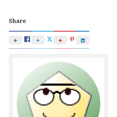
Share