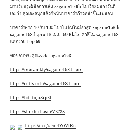
มาปรับปรุงฝีมือการเล่น sagame168th ไปเรื่อยผมการันตี
เลยว่า คุณจะสนุกแล้วก็พนันบาคาร่าก้าวหน้าขึ้นแน่นอน
บาคาร่าฝาก 10 รับ 100 โปรโมชั่นใหม่ล่าสุด
sagame168th
sagame168th.pro 18 เม.ย. 69 Blake คาสิโน sagame168
แตกง่าย Top 69
ขอขอบพระคุณweb
sagame168
https://rebrand.ly/sagame168th-pro
https://cutly.info/sagame168th-pro
https://bitt.to/u8rp3t
https://shorturl.asia/VE7S8
https://t.co/x9oeDYWfKn