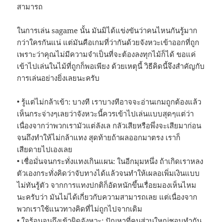
สามารถ
ในการเล่น sagame นั้น มันมิได้แข่งขันว่าคนไหนกันรู้มาก
กว่าใครกันแน่ แต่มันคือเกมที่ว่ากันด้วยจังหวะเข้าออกที่ถูก
เพราะว่าคุณไม่มีความจำเป็นที่จะต้องลงทุกไม้ก็ได้ ขอแค่
เข้าไปเล่นในไม้ที่ถูกก็พอเพียง ด้วยเหตุนี้ วิธีคิดนี้จึงสำคัญกับ
การเล่นอย่างยิ่งเลยนะครับ
• รู้แต่ไม่กล้าเข้า: บางที เราบางทีอาจจะอ่านเกมถูกต้องแล้ว
เห็นกระจ่างๆเลยว่าจังหวะนี้ควรเข้าไปเล่นแบบสุดๆแต่ว่า
เนื่องจากว่าพวกเรามัวแต่ลังเล กลัวเสียหรือพึ่งจะเสียมาก่อน
จนถึงทำให้ไม่กล้าแทง สุดท้ายถ้าผลออกมาตรง เราก็
เสียดายไปเองเลย
• เชื่อมั่นจนกระทั่งแทงเกินแผน: ในอีกมุมหนึ่ง ถ้าเกิดเราหลง
ตัวเองกระทั่งคิดว่าจับทางได้แล้วจนทำให้เผลอเพิ่มเงินแบบ
ไม่ทันรู้ตัว จากการแทงปกติก็อัดหนักขึ้นเรื่อยมองเห็นไหม
นะครับว่า มันไม่ได้เกี่ยวกับความสามารถเลย แต่เนื่องจาก
พวกเราใช้แนวทางคิดที่ไม่ถูกไปจากเดิม
• ใจร้อนจนถึงเข้าผิดจังหวะ: ปัญหาที่คนส่วนใหญ่ชอบทำกัน