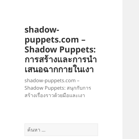
shadow-
puppets.com –
Shadow Puppets:
การสร้างและการนำ
เสนอฉากกายในเงา
shadow-puppets.com –
Shadow Puppets: สนุกกับการ
สร้างเรื่องราวด้วยมือและเงา
ค้นหา
สำหรับ: