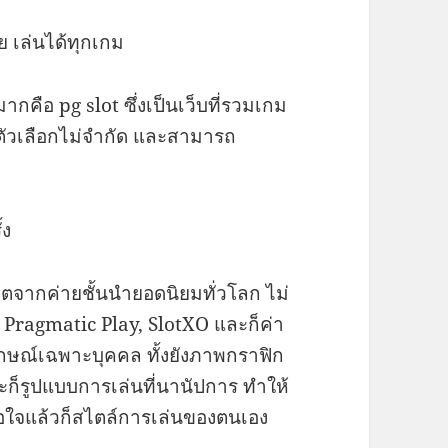
ย เล่นได้ทุกเกม
กคือ pg slot ซึ่งเป็นเว็บที่รวมเกม
ีตัวเลือกไม่จำกัด และสามารถ
้ง
อตจากค่ายชั้นนำยอดนิยมทั่วโลก ไม่
Pragmatic Play, SlotXO และก็ค่า
ลักษณ์เฉพาะบุคคล ทั้งยังภาพกราฟิก
ละก็รูปแบบการเล่นที่นานัปการ ทำให้
พอใจแล้วก็สไตล์การเล่นของตนเอง