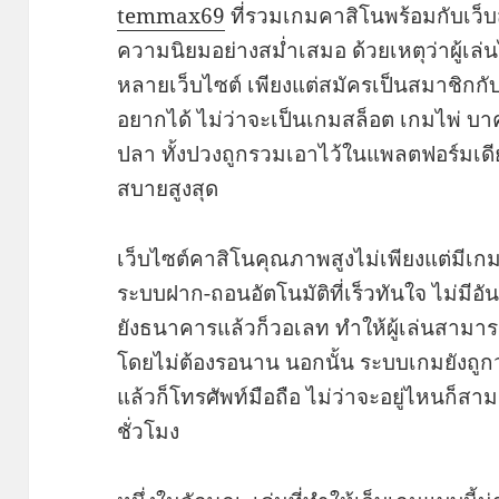
temmax69
ที่รวมเกมคาสิโนพร้อมกับเว็บ
ความนิยมอย่างสม่ำเสมอ ด้วยเหตุว่าผู้เล่
หลายเว็บไซต์ เพียงแต่สมัครเป็นสมาชิกกับ
อยากได้ ไม่ว่าจะเป็นเกมสล็อต เกมไพ่ บาคา
ปลา ทั้งปวงถูกรวมเอาไว้ในแพลตฟอร์มเดีย
สบายสูงสุด
เว็บไซต์คาสิโนคุณภาพสูงไม่เพียงแต่มีเ
ระบบฝาก-ถอนอัตโนมัติที่เร็วทันใจ ไม่มีอ
ยังธนาคารแล้วก็วอเลท ทำให้ผู้เล่นสามารถ
โดยไม่ต้องรอนาน นอกนั้น ระบบเกมยังถูกว
แล้วก็โทรศัพท์มือถือ ไม่ว่าจะอยู่ไหนก็ส
ชั่วโมง