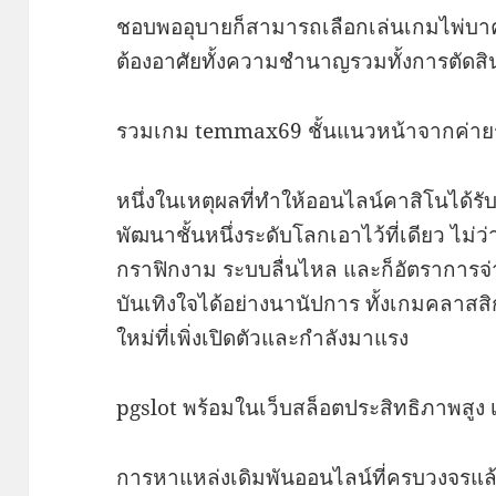
ชอบพออุบายก็สามารถเลือกเล่นเกมไพ่บาคาร
ต้องอาศัยทั้งความชำนาญรวมทั้งการตัดสิ
รวมเกม temmax69 ชั้นแนวหน้าจากค่าย
หนึ่งในเหตุผลที่ทำให้ออนไลน์คาสิโนได้ร
พัฒนาชั้นหนึ่งระดับโลกเอาไว้ที่เดียว ไม่ว่า
กราฟิกงาม ระบบลื่นไหล และก็อัตราการจ่าย
บันเทิงใจได้อย่างนานัปการ ทั้งเกมคลาส
ใหม่ที่เพิ่งเปิดตัวและกำลังมาแรง
pgslot พร้อมในเว็บสล็อตประสิทธิภาพสูง เล่น
การหาแหล่งเดิมพันออนไลน์ที่ครบวงจรแล้วก็